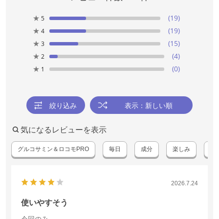
★
(19)
5
★
(19)
4
★
(15)
3
★
(4)
2
★
(0)
1
絞り込み
表示：新しい順
気になるレビューを表示
グルコサミン＆ロコモPRO
毎日
成分
楽しみ
ふ
2026.7.24
使いやすそう
今回のみ