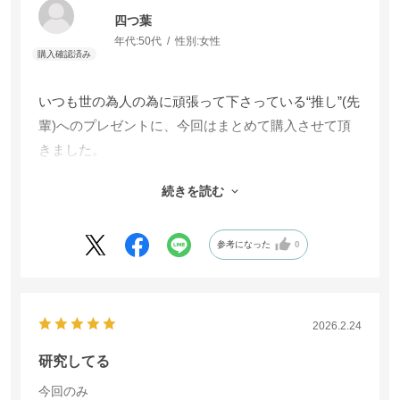
四つ葉
年代:
50代
性別:
女性
いつも世の為人の為に頑張って下さっている“推し”(先
輩)へのプレゼントに、今回はまとめて購入させて頂
きました。
自分はロコモを飲んで、節々の痛みや筋肉痛が軽減し
続きを読む
痛み止めから解放され、毎日元気に農業が出来ていま
す。働き盛りに必要な良い成分が全部含まれているの
で、お試しでプレゼントです。
参考になった
0
しゃちょー！いいサプリをありがとうございます。ま
だまだ頑張れます。
2026.2.24
研究してる
今回のみ