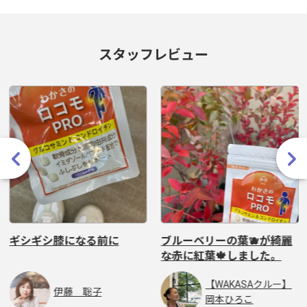
スタッフレビュー
ギシギシ膝になる前に
ブルーベリーの葉🫐が綺麗
な赤に紅葉🍁しました。
【WAKASAクルー】
伊藤 聡子
岡本ひろこ