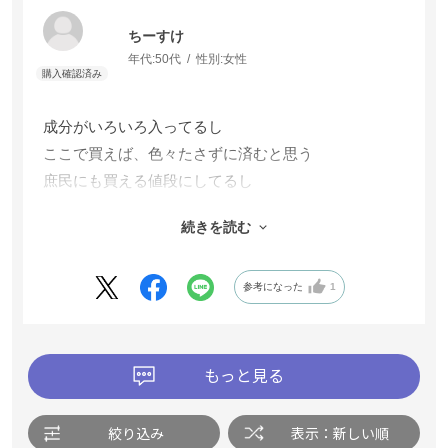
ちーすけ
年代:
50代
性別:
女性
成分がいろいろ入ってるし
ここで買えば、色々たさずに済むと思う
庶民にも買える値段にしてるし
社長の発想がてきないじゃなく
続きを読む
こうするって、決めてからやってると思う。
じゃないとこの商品はできない
膝のために、飲みます
参考になった
1
もっと見る
絞り込み
表示：新しい順