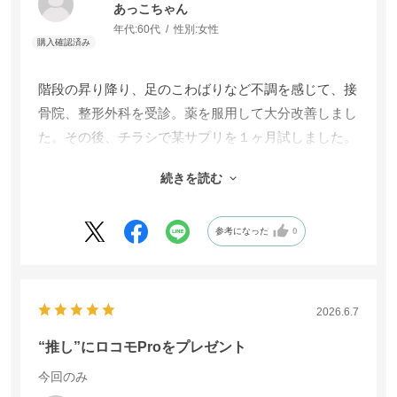
あっこちゃん
年代:
60代
性別:
女性
階段の昇り降り、足のこわばりなど不調を感じて、接
骨院、整形外科を受診。薬を服用して大分改善しまし
た。その後、チラシで某サプリを１ヶ月試しました。
わかさ生活にも軟骨成分、筋肉由来成分のサプリメン
続きを読む
トがあると知り、試してみることにしました。飲みや
すさ、値段が某サプリよりいいです。
参考になった
0
2026.6.7
“推し”にロコモProをプレゼント
今回のみ