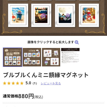
画像をクリックすると拡大します
画像をクリックすると拡大します
ブルブルくんミニ額縁マグネット
ブルブルくんミニ額縁マグネット
5.0
5.0
（1）
（1）
レビューを見る
レビューを見る
880円
880円
通常価格
通常価格