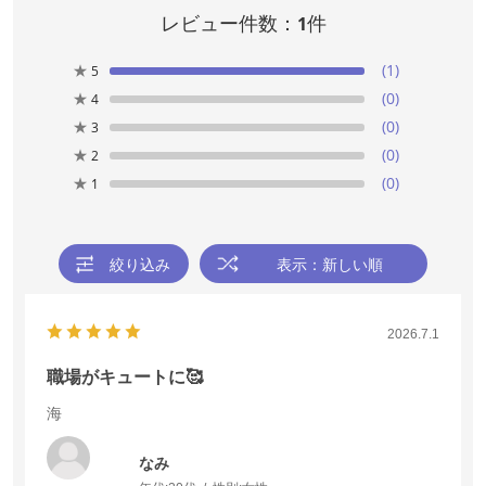
5.0
レビュー件数：
件
1
レビュー件数：
件
1
★
(1)
5
★
(0)
4
★
(1)
5
★
(0)
3
★
(0)
4
★
(0)
2
★
(0)
3
★
(0)
1
★
(0)
2
★
(0)
1
絞り込み
表示：新しい順
絞り込み
表示：新しい順
2026.7.1
職場がキュートに🥰
2026.7.1
海
職場がキュートに🥰
海
なみ