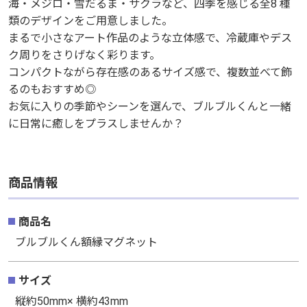
海・メジロ・雪だるま・サクラなど、四季を感じる全8 種
類のデザインをご用意しました。
海・メジロ・雪だるま・サクラなど、四季を感じる全8 種
まるで小さなアート作品のような立体感で、冷蔵庫やデス
類のデザインをご用意しました。
ク周りをさりげなく彩ります。
まるで小さなアート作品のような立体感で、冷蔵庫やデス
コンパクトながら存在感のあるサイズ感で、複数並べて飾
ク周りをさりげなく彩ります。
るのもおすすめ◎
コンパクトながら存在感のあるサイズ感で、複数並べて飾
お気に入りの季節やシーンを選んで、ブルブルくんと一緒
るのもおすすめ◎
に日常に癒しをプラスしませんか？
お気に入りの季節やシーンを選んで、ブルブルくんと一緒
に日常に癒しをプラスしませんか？
商品情報
商品情報
商品名
ブルブルくん額縁マグネット
商品名
ブルブルくん額縁マグネット
サイズ
縦約50mm× 横約43mm
サイズ