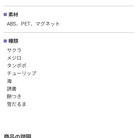
縦約50mm× 横約43mm
素材
ABS、PET、マグネット
素材
ABS、PET、マグネット
種類
サクラ
種類
メジロ
サクラ
タンポポ
メジロ
チューリップ
タンポポ
海
チューリップ
読書
海
餅つき
読書
雪だるま
餅つき
雪だるま
商品の説明