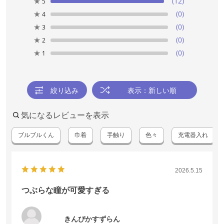
★
(12)
5
★
(0)
4
★
(0)
3
★
(0)
2
★
(0)
1
絞り込み
表示：新しい順
気になるレビューを表示
ブルブルくん
巾着
手触り
色々
充電器入れ
2026.5.15
つぶらな瞳が可愛すぎる
きんぴかすずらん