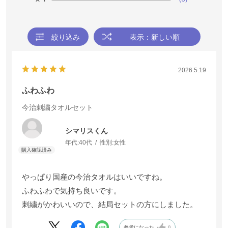
絞り込み
絞り込み
表示：新しい順
表示：新しい順
2026.5.19
2026.5.19
ふわふわ
ふわふわ
今治刺繍タオルセット
今治刺繍タオルセット
シマリスくん
シマリスくん
年代:
年代:
40代
40代
性別:
性別:
女性
女性
やっぱり国産の今治タオルはいいですね。
やっぱり国産の今治タオルはいいですね。
ふわふわで気持ち良いです。
ふわふわで気持ち良いです。
刺繍がかわいいので、結局セットの方にしました。
刺繍がかわいいので、結局セットの方にしました。
参考になった
参考になった
0
0