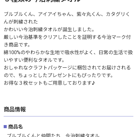
ブルブルくん、アイアイちゃん、紫々丸くん、カタグリく
ブルブルくん、アイアイちゃん、紫々丸くん、カタグリく
んが刺繍された
んが刺繍された
かわいい今治刺繍タオルが誕生しました。
かわいい今治刺繍タオルが誕生しました。
厳しい今治基準をクリアしたことを証明する今治マーク付
厳しい今治基準をクリアしたことを証明する今治マーク付
き商品です。
き商品です。
綿100%のやわらかな生地で吸水性がよく、日常の生活で扱
綿100%のやわらかな生地で吸水性がよく、日常の生活で扱
いやすい便利なタオルです。
いやすい便利なタオルです。
おしゃれなクラフトパッケージに梱包されてお届けされる
おしゃれなクラフトパッケージに梱包されてお届けされる
ので、ちょっとしたプレゼントにもぴったりです。
ので、ちょっとしたプレゼントにもぴったりです。
お得な３枚セットもご用意しております♪
お得な３枚セットもご用意しております♪
商品情報
商品情報
商品名
商品名
ブルブルくんと仲間たち 今治刺繍タオル
ブルブルくんと仲間たち 今治刺繍タオル