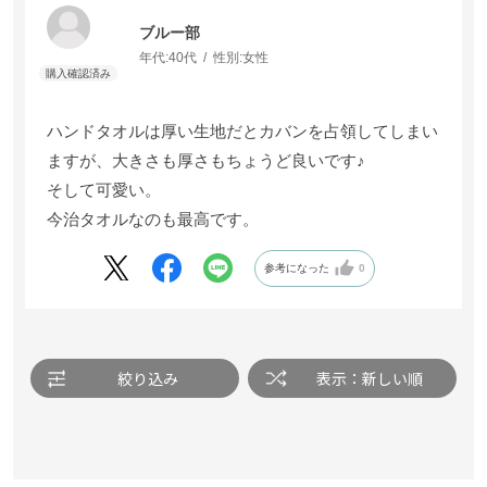
ブルー部
ブルー部
年代:
年代:
40代
40代
性別:
性別:
女性
女性
ハンドタオルは厚い生地だとカバンを占領してしまい
ハンドタオルは厚い生地だとカバンを占領してしまい
ますが、大きさも厚さもちょうど良いです♪
ますが、大きさも厚さもちょうど良いです♪
そして可愛い。
そして可愛い。
今治タオルなのも最高です。
今治タオルなのも最高です。
参考になった
参考になった
0
0
絞り込み
絞り込み
表示：新しい順
表示：新しい順