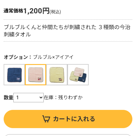
1,200円
1,200円
通常価格
通常価格
ブルブルくんと仲間たちが刺繍された ３種類の今治
ブルブルくんと仲間たちが刺繍された ３種類の今治
刺繍タオル
刺繍タオル
オプション：
オプション：
ブルブルくん
ブルブル×アイアイ
数量
数量
在庫：
在庫：
在庫あり
残りわずか
カートに入れる
カートに入れる