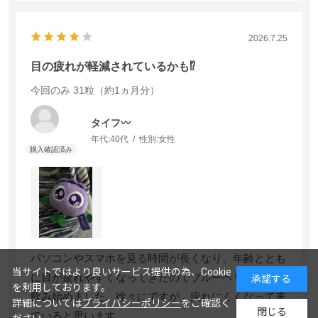
2026.7.25
目の疲れが軽減されているかも⁉️
今回のみ
31粒（約1ヵ月分）
タイフ〰️
年代:
40代
性別:
女性
パソコンやスマホを見る時間が長くなり、年齢ととも
当サイトではより良いサービス提供の為、Cookie
に目が疲れやすくなってきたのでブルーベリーアイを
承諾する
を利用しております。
飲み始めました。徐々にですが、疲れにくくなって来
詳細については
プライバシーポリシー
をご確認く
閉じる
ていると思います。