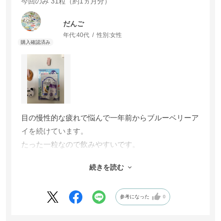
今回のみ
31粒（約1ヵ月分）
だんご
年代:
40代
性別:
女性
目の慢性的な疲れで悩んで一年前からブルーベリーア
イを続けています。
たった一粒なので飲みやすいです。
持ち運びやすいブルブルくんのサプリケースをいただ
続きを読む
いてから使っています。旅行時にもいいです。これが
可愛くて気に入っています。
目を労わろうとするようになりました。
参考になった
0
これからも愛飲したいです。