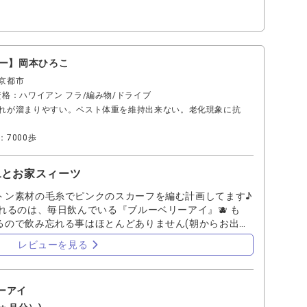
ルー】岡本ひろこ
京都市
資格：ハワイアン フラ/編み物/ドライブ
れが溜まりやすい。ベスト体重を維持出来ない。老化現象に抗
7000歩
とお家スィーツ
トン素材の毛糸でピンクのスカーフを編む計画してます♪
るのは、毎日飲んでいる『ブルーベリーアイ』🫐 も
るので飲み忘れる事はほとんどありません(朝からお出か
に忘れますが💦) そして編み物の休憩タイムにはブル
レビューを見る
、寒天ゼリーで作ったヘルシーデザート。 冷凍ブルーベ
トッピングして大満足でいただきました❣️可愛いでしょ？
ムは丹波産の大粒のブルーベリー🫐で作られた私のイチオシ
ーアイ
、いつまでも好きなことが続けられる様に頑張ります。 ス
報告しますね！