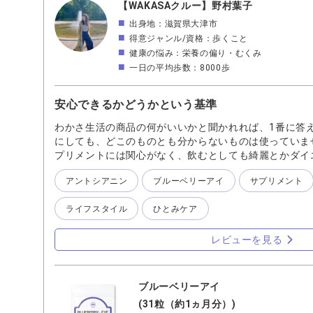
【WAKASAクルー】野村葉子
出身地：滋賀県大津市
得意ジャンル/資格：歩くこと
健康の悩み：栄養の偏り・むくみ
一日の平均歩数：8000歩
安心できるかどうかという基準
わかさ生活の商品の何がいいかと聞かれれば、1番に答え
にしても、どこのものとも分からないものは使っていま
プリメントには関心がなく、飲むとしても綺麗とかダイ
んでることに意味があるくらいの感じでした。 真剣に
アントシアニン
ブルーベリーアイ
サプリメント
ら。 それでも気まぐれで飲んで終わることが多かった
リアルな悩みが表に出てくるんですよね。 ブルーベリ
ライフスタイル
ひとみケア
で何か困っていた訳ではありませんでした。 それでも
した。 ところが10年近く経つ今、あの頃と視力ほぼ変
いところでスマホ触らないとか、見るものとの距離を保
レビューを見る
か、気にしてますが、もはや、明日の自分のために飲ん
べてとは言えません。 が、わたしの健康の一助には必
では20種類近くのサプリメントを飲むようになりました
ブルーベリーアイ
にするなど調整してはいますが、毎日継続して飲む訳で
(31粒（約1ヵ月分）)
は飲みたくない。 だからこそちゃんと見せているものを