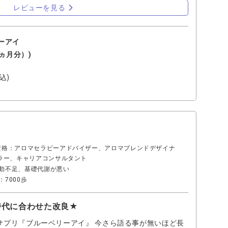
レビューを見る
ーアイ
1ヵ月分）)
込)
資格：アロマセラピーアドバイザー、アロマブレンドデザイナ
ラー、キャリアコンサルタント
動不足、基礎代謝が悪い
7000歩
時代に合わせた改良★
サプリ『ブルーベリーアイ』 今さら語る事が無いほど長