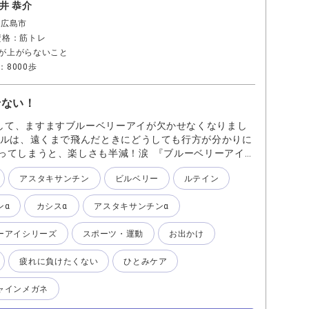
井 恭介
 広島市
資格：筋トレ
が上がらないこと
8000歩
せない！
して、ますますブルーベリーアイが欠かせなくなりまし
ールは、遠くまで飛んだときにどうしても行方が分かりに
失ってしまうと、楽しさも半減！涙 『ブルーベリーアイ』
は『ルテインα』 遠くと近くのボールに『カシスα』 長
アスタキサンチン
ビルベリー
ルテイン
タキサンチンα』 そしてちゃんとサンシャインメガネを
バッチリ⭐︎ それぞれに役割を果たしてくれており、45
ンα
カシスα
アスタキサンチンα
を楽しめている、そんな私の必需品ですね。
ーアイシリーズ
スポーツ・運動
お出かけ
疲れに負けたくない
ひとみケア
ャインメガネ