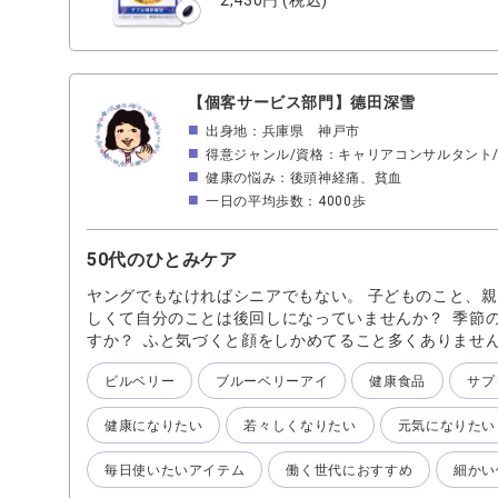
2,430円
(税込)
【個客サービス部門】德田深雪
出身地：兵庫県 神戸市
得意ジャンル/資格：キャリアコンサルタント
健康の悩み：後頭神経痛、貧血
一日の平均歩数：4000歩
50代のひとみケア
ヤングでもなければシニアでもない。 子どものこと、
しくて自分のことは後回しになっていませんか？ 季節
すか？ ふと気づくと顔をしかめてること多くありませ
クリアな毎日を過ごして欲しい！そこでおすすめしたい
ビルベリー
ブルーベリーアイ
健康食品
サプ
す。 忙しくても1日一粒飲むだけでOK。 私は朝食の
に毎日続けられています♪ 忙しいミドル世代の皆さん
健康になりたい
若々しくなりたい
元気になりたい
毎日使いたいアイテム
働く世代におすすめ
細かい