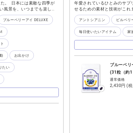
ました。 日本には素敵な四季が
年愛されているひとみのサプリ
しい風景を、いつまでも楽しめ
せるための素材と技術がこれ
ーベリーアイ』のシリーズは
になっていると思います そ
ブルーベリーアイ DELUXE
アントシアニン
ビルベリ
の注目健康成分である「アント
壱】 時代に即したリニュー
ベリー」を使用していること
や素材が次々に登場します 
t
毎日使いたいアイテム
家
）化し、吸収量を約2倍アップ
ませんが そこまではなかなで
って、溶け出す速さが約10倍
直し、改良してくれています
ント
ます。 🔵 1粒に28種類の
いるので “おまかせ“してお
をはじめとするわかさ生活がこ
るお客様が多い 私が『ブル
動
お出かけ
ーの茎や葉などのひとみとか
の 「旅行に行ってその季節
の実績に確かな証しがありま
【其の参】 世代問わずご家
ブルーベリ
りたい
シリーズで、しっかりとやって
も未知の世界です それを想像
(31粒（約
の方に愛用いただいている『
通常価格
あり そこに自分の将来も重
2,430円
(税
『ブルーベリーアイ』は 色
た 将来を考える機会に常に
同様に継続が重要だという事
化を感じるというより 今の良
り健康に向き合うという考え
は「今！がおススメ」なので