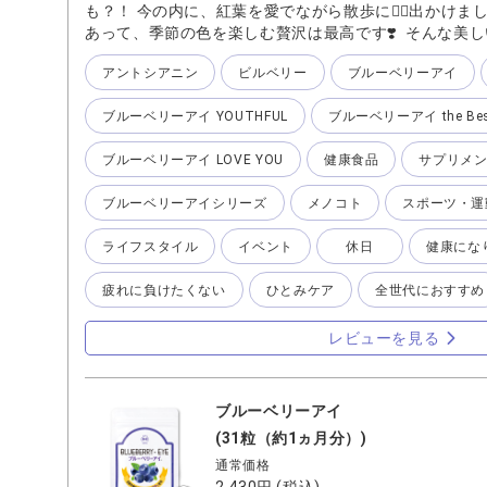
も？！ 今の内に、紅葉を愛でながら散歩に🚶‍♀️出かけ
あって、季節の色を楽しむ贅沢は最高です❣️ そんな美
るように日々のひとみのケアは欠かせません👀 『ブル
アントシアニン
ビルベリー
ブルーベリーアイ
ひとみのためのオールインワンサプリメント 🔵ひとみ
シアニン」が豊富な、北欧の野生種ブルーベリー「ビル
ブルーベリーアイ YOUTHFUL
ブルーベリーアイ the Bes
🔵 ビルベリーのエキスを湯気より細かくナノ（超微細
させることに成功しました。 また、進化型カプセルによ
ブルーベリーアイ LOVE YOU
健康食品
サプリメ
に。『ブルーベリーアイ』は体内への吸収まで考え抜いてい
有用成分を配合していることです。 ビルベリーエキス
ブルーベリーアイシリーズ
メノコト
スポーツ・運
だわり続けてきた成分や新配合したハーブ、ブルーベリ
らだをサポートする健康成分が1粒でとれます。 長年
ライフスタイル
イベント
休日
健康にな
す。 私の毎日のひとみのケアは『ブルーベリーアイ』
ますよー♪
疲れに負けたくない
ひとみケア
全世代におすすめ
レビューを見る
ブルーベリーアイ
(31粒（約1ヵ月分）)
通常価格