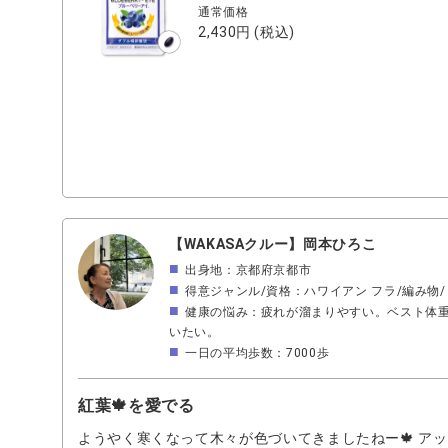
通常価格
ーから有象無象のサプリメントがある中、とにかく安心
2,430円
(税込)
かさ生活品質な訳です。 自分にとって何が大切か、そ
が、その視点でこれだ！と思えるものを続けていけたら
【WAKASAクルー】岡本ひろこ
出身地：京都府京都市
得意ジャンル/資格：ハワイアン フラ/編み
健康の悩み：疲れが溜まりやすい。ベスト体
いたい。
一日の平均歩数：7000歩
紅葉🍁を愛でる
ようやく寒くなって木々が色づいてきましたねー🍁 ア