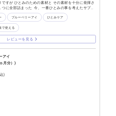
ですが ひとみのための素材と その素材を十分に発揮さ
１つに全部詰まった 今、一番ひとみの事を考えたサプリ
して、なんといっても私が長年愛用出来る理由は 【其の
ー
ブルーベリーアイ
ひとみケア
アルがされ成分が都度見直される サプリも毎年新しい研究
本来、愛用しているサプリにも見直しが必要なのかもしれ
族で使える
きません…でも 『ブルーベリーアイ』はサプリの方が見
 良いものは引継ぎ、より良いものは随時取り入れられて
けば大丈夫なサプリなのです 【其の弐】 長期間愛用してい
レビューを見る
ーベリーアイ』を選択できたのは 長年愛用しているお客様
の景色を見るのが楽しくなった。」 という体験談でした
族での愛用者が多い 自分が年齢を重ねた未来は誰にとって
ーアイ
して健康管理をするのは難しい事なのですが 幅広い世代
1ヵ月分）)
ブルーベリーアイ』には 様々な年代のお客様の体験談が
ねて見る事が出来るためとても参考になります こうして
込)
々な不自由を感じていた私の頼れるサポーターになりまし
選択肢のひとつにあがるサプリですが 毎日の食事や運動と
をよく耳にします 元々健康な状態から始める方は何か変
い状態をどこまで維持できるのかという 長期的にじっく
に合っているように思います でも、だからこそ 始めるの
す