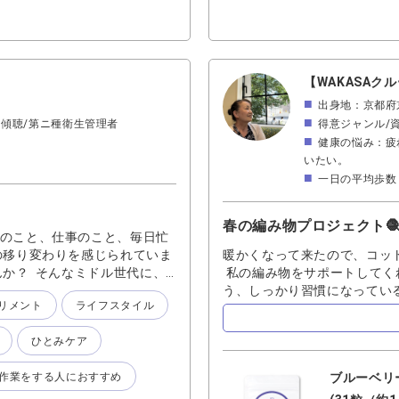
【WAKASAク
出身地：京都府
/傾聴/第ニ種衛生管理者
得意ジャンル/
健康の悩み：疲
いたい。
一日の平均歩数：
春の編み物プロジェクト
親のこと、仕事のこと、毎日忙
の移り変わりを感じられていま
暖かくなって来たので、コッ
んか？ そんなミドル世代に、
私の編み物をサポートしてくれ
のが『ブルーベリーアイ』で
う、しっかり習慣になってい
リメント
ライフスタイル
時に一緒に飲んでいるので、簡単
け予定でバタバタする時はたま
、ぜひお試しくださいませ。
ーベリージャムとヨーグルト
ひとみケア
リー果実とハート❤️のグミを
気分が上がり⤴️ますー ジャ
作業をする人におすすめ
ブルーベリ
商品です。 ひとみを労って
カーフが出来上がったら又、