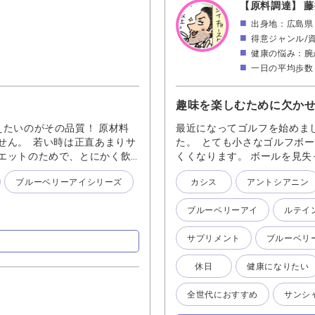
【原料調達】 藤
出身地：広島県
得意ジャンル/
健康の悩み：腕
一日の平均歩数：
趣味を楽しむために欠か
たいのがその品質！ 原材料
最近になってゴルフを始めま
せん。 若い時は正直あまりサ
た。 とても小さなゴルフボ
エットのためで、とにかく飲
くくなります。 ボールを見
考え始めたのは３０を過ぎてか
で総合的にケアをして 太陽に
ブルーベリーアイシリーズ
カシス
アントシアニン
ですが、年齢とともにだんだん
時間のプレーのために『アス
ーアイも飲み始めた頃はそこま
かけているので、眩しさ対策も
ブルーベリーアイ
ルテイ
とりあえず飲んどこ、くらいで
歳になっても裸眼でスポーツ
わらないわたし！ なるべく暗
サプリメント
ブルーベリ
つ、たまに目を休ませると
でいます。 サプリメントがす
休日
健康になりたい
ずなっている！と確信して、今
。 ものによっては２日に一度
全世代におすすめ
サンシ
す。 歳も歳なので、変なもの
選ぶ。 ありとあらゆるメーカ