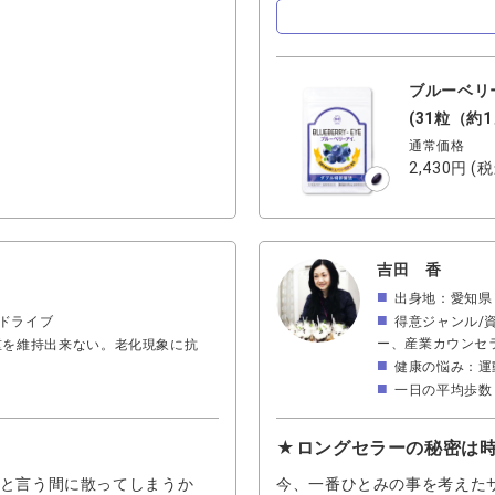
して飲めるサプリメントがわ
れは人それぞれだと思います
いいですよね♪
ブルーベリ
(31粒（約
通常価格
2,430円
(税
吉田 香
出身地：愛知県
物/ドライブ
得意ジャンル/
ー、産業カウンセ
重を維持出来ない。老化現象に抗
健康の悩み：運
一日の平均歩数：
★ロングセラーの秘密は
ッと言う間に散ってしまうか
今、一番ひとみの事を考えた