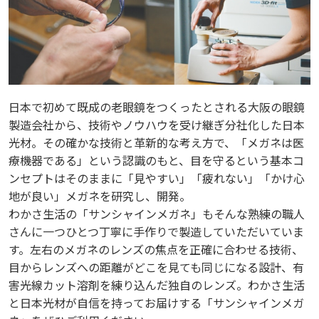
日本で初めて既成の老眼鏡をつくったとされる大阪の眼鏡
日本で初めて既成の老眼鏡をつくったとされる大阪の眼鏡
製造会社から、技術やノウハウを受け継ぎ分社化した日本
製造会社から、技術やノウハウを受け継ぎ分社化した日本
光材。その確かな技術と革新的な考え方で、「メガネは医
光材。その確かな技術と革新的な考え方で、「メガネは医
療機器である」という認識のもと、目を守るという基本コ
療機器である」という認識のもと、目を守るという基本コ
ンセプトはそのままに「見やすい」「疲れない」「かけ心
ンセプトはそのままに「見やすい」「疲れない」「かけ心
地が良い」メガネを研究し、開発。
地が良い」メガネを研究し、開発。
わかさ生活の「サンシャインメガネ」もそんな熟練の職人
わかさ生活の「サンシャインメガネ」もそんな熟練の職人
さんに一つひとつ丁寧に手作りで製造していただいていま
さんに一つひとつ丁寧に手作りで製造していただいていま
す。左右のメガネのレンズの焦点を正確に合わせる技術、
す。左右のメガネのレンズの焦点を正確に合わせる技術、
目からレンズへの距離がどこを見ても同じになる設計、有
目からレンズへの距離がどこを見ても同じになる設計、有
害光線カット溶剤を練り込んだ独自のレンズ。わかさ生活
害光線カット溶剤を練り込んだ独自のレンズ。わかさ生活
と日本光材が自信を持ってお届けする「サンシャインメガ
と日本光材が自信を持ってお届けする「サンシャインメガ