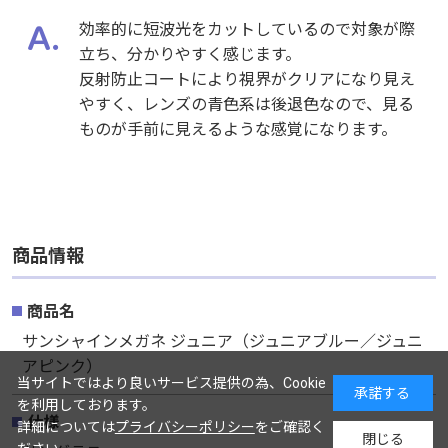
効率的に短波光をカットしているので対象が際
効率的に短波光をカットしているので対象が際
立ち、分かりやすく感じます。
立ち、分かりやすく感じます。
反射防止コートにより視界がクリアになり見え
反射防止コートにより視界がクリアになり見え
やすく、レンズの青色系は後退色なので、見る
やすく、レンズの青色系は後退色なので、見る
ものが手前に見えるような感覚になります。
ものが手前に見えるような感覚になります。
商品情報
商品情報
商品名
商品名
サンシャインメガネ ジュニア（ジュニアブルー／ジュニ
サンシャインメガネ ジュニア（ジュニアブルー／ジュニ
アピンク）
アピンク）
当サイトではより良いサービス提供の為、Cookie
承諾する
を利用しております。
仕様
仕様
詳細については
プライバシーポリシー
をご確認く
閉じる