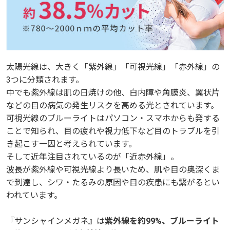
太陽光線は、大きく「紫外線」「可視光線」「赤外線」の
太陽光線は、大きく「紫外線」「可視光線」「赤外線」の
3つに分類されます。
3つに分類されます。
中でも紫外線は肌の日焼けの他、白内障や角膜炎、翼状片
中でも紫外線は肌の日焼けの他、白内障や角膜炎、翼状片
などの目の病気の発生リスクを高める光とされています。
などの目の病気の発生リスクを高める光とされています。
可視光線のブルーライトはパソコン・スマホからも発する
可視光線のブルーライトはパソコン・スマホからも発する
ことで知られ、目の疲れや視力低下など目のトラブルを引
ことで知られ、目の疲れや視力低下など目のトラブルを引
き起こす一因と考えられています。
き起こす一因と考えられています。
そして近年注目されているのが「近赤外線」。
そして近年注目されているのが「近赤外線」。
波長が紫外線や可視光線より長いため、肌や目の奥深くま
波長が紫外線や可視光線より長いため、肌や目の奥深くま
で到達し、シワ・たるみの原因や目の疾患にも繋がるとい
で到達し、シワ・たるみの原因や目の疾患にも繋がるとい
われています。
われています。
『サンシャインメガネ』は
『サンシャインメガネ』は
紫外線を約99%、ブルーライト
紫外線を約99%、ブルーライト