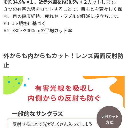
を約34.9% ※１、近赤外線を約38.5% ※２
を約34.9% ※１、近赤外線を約38.5% ※２
カットします。
カットします。
３つの有害光線をカットすることで、目もとを若々しく保
３つの有害光線をカットすることで、目もとを若々しく保
ち、目の健康維持、疲れやトラブルの軽減に役立ちます。
ち、目の健康維持、疲れやトラブルの軽減に役立ちます。
※１ JIS規格に基づく
※１ JIS規格に基づく
※２ 780～2000nmの平均カット率
※２ 780～2000nmの平均カット率
外からも内からもカット！レンズ両面反射防
外からも内からもカット！レンズ両面反射防
止
止