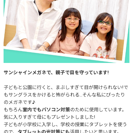
サンシャインメガネで、親子で目を守っています!
サンシャインメガネで、親子で目を守っています!
子どもと公園に行くと、まぶしすぎて目が開けられない!で
子どもと公園に行くと、まぶしすぎて目が開けられない!で
もサングラスをかけると怖がられる...そんな私にぴったり
もサングラスをかけると怖がられる...そんな私にぴったり
のメガネです♪
のメガネです♪
もちろん
もちろん
室内でもパソコン対策
室内でもパソコン対策
のために使用しています。
のために使用しています。
気に入りすぎて母にもプレゼントしました!
気に入りすぎて母にもプレゼントしました!
子どもが小学校に入学し、学校の授業にタブレットを使う
子どもが小学校に入学し、学校の授業にタブレットを使う
ので、
ので、
タブレットの光対策にも
タブレットの光対策にも
活用したいと思います。
活用したいと思います。