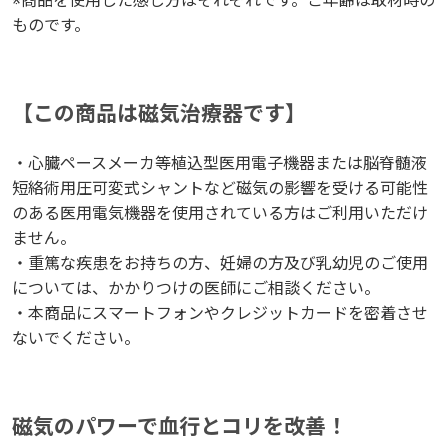
※商品を使用した感じ方はそれぞれです。ご年齢は取材時の
※商品を使用した感じ方はそれぞれです。ご年齢は取材時の
ものです。
ものです。
【この商品は磁気治療器です】
【この商品は磁気治療器です】
・心臓ペースメーカ等植込型医用電子機器または脳脊髄液
・心臓ペースメーカ等植込型医用電子機器または脳脊髄液
短絡術用圧可変式シャントなど磁気の影響を受ける可能性
短絡術用圧可変式シャントなど磁気の影響を受ける可能性
のある医用電気機器を使用されている方はご利用いただけ
のある医用電気機器を使用されている方はご利用いただけ
ません。
ません。
・重篤な疾患をお持ちの方、妊婦の方及び乳幼児のご使用
・重篤な疾患をお持ちの方、妊婦の方及び乳幼児のご使用
については、かかりつけの医師にご相談ください。
については、かかりつけの医師にご相談ください。
・本商品にスマートフォンやクレジットカードを密着させ
・本商品にスマートフォンやクレジットカードを密着させ
ないでください。
ないでください。
磁気のパワーで血行とコリを改善！
磁気のパワーで血行とコリを改善！