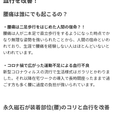
血行を改善！
血行を改善！
腰痛は誰にでも起こるの？
腰痛は誰にでも起こるの？
・腰痛は二足歩行をはじめた人間の宿命？！
・腰痛は二足歩行をはじめた人間の宿命？！
腰痛は人が二本足で直立歩行をするようになった時点でか
腰痛は人が二本足で直立歩行をするようになった時点でか
なり無理な姿勢を強いられたことから、人間の宿命といわ
なり無理な姿勢を強いられたことから、人間の宿命といわ
れており、生涯で腰痛を経験しない人はほとんどいないと
れており、生涯で腰痛を経験しない人はほとんどいないと
いわれています。
いわれています。
・コロナ禍で広がった運動不足による血行不良
・コロナ禍で広がった運動不足による血行不良
新型コロナウィルスの流行で生活様式はガラリとかわりま
新型コロナウィルスの流行で生活様式はガラリとかわりま
した。それ以降在宅ワークの導入で長時間座ったままで過
した。それ以降在宅ワークの導入で長時間座ったままで過
ごす方も多く腰に過度の負担が強いられています。
ごす方も多く腰に過度の負担が強いられています。
永久磁石が装着部位(腰)のコリと血行を改善
永久磁石が装着部位(腰)のコリと血行を改善