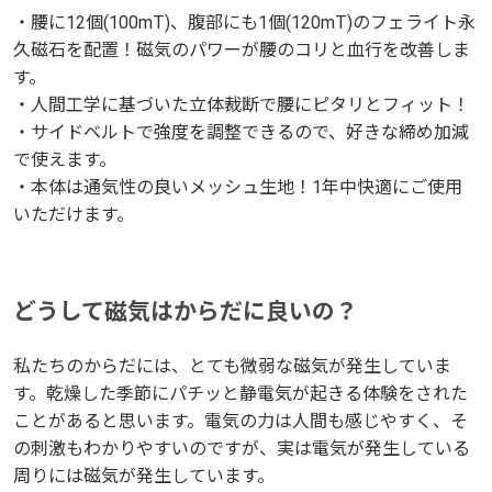
・腰に12個(100mT)、腹部にも1個(120mT)のフェライト永
・腰に12個(100mT)、腹部にも1個(120mT)のフェライト永
久磁石を配置！磁気のパワーが腰のコリと血行を改善しま
久磁石を配置！磁気のパワーが腰のコリと血行を改善しま
す。
す。
・人間工学に基づいた立体裁断で腰にピタリとフィット！
・人間工学に基づいた立体裁断で腰にピタリとフィット！
・サイドベルトで強度を調整できるので、好きな締め加減
・サイドベルトで強度を調整できるので、好きな締め加減
で使えます。
で使えます。
・本体は通気性の良いメッシュ生地！1年中快適にご使用
・本体は通気性の良いメッシュ生地！1年中快適にご使用
いただけます。
いただけます。
どうして磁気はからだに良いの？
どうして磁気はからだに良いの？
私たちのからだには、とても微弱な磁気が発生していま
私たちのからだには、とても微弱な磁気が発生していま
す。乾燥した季節にパチッと静電気が起きる体験をされた
す。乾燥した季節にパチッと静電気が起きる体験をされた
ことがあると思います。電気の力は人間も感じやすく、そ
ことがあると思います。電気の力は人間も感じやすく、そ
の刺激もわかりやすいのですが、実は電気が発生している
の刺激もわかりやすいのですが、実は電気が発生している
周りには磁気が発生しています。
周りには磁気が発生しています。