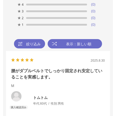
★
★
(0)
(0)
4
4
★
★
(0)
(0)
3
3
★
★
(0)
(0)
2
2
★
★
(0)
(0)
1
1
絞り込み
絞り込み
表示：新しい順
表示：新しい順
2025.8.30
2025.8.30
腰がダブルベルトでしっかり固定され安定してい
腰がダブルベルトでしっかり固定され安定してい
ることを実感します。
ることを実感します。
M
M
トムトム
トムトム
年代:
年代:
60代
60代
性別:
性別:
男性
男性