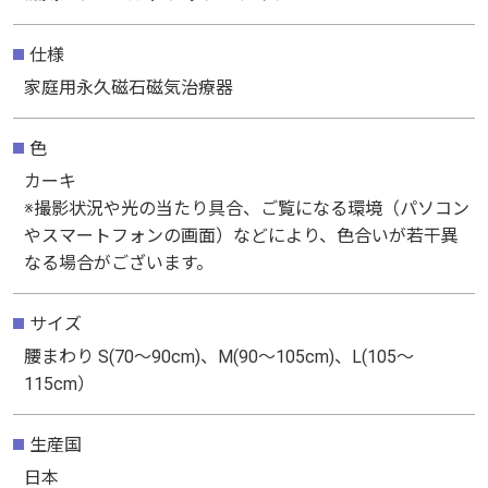
仕様
仕様
家庭用永久磁石磁気治療器
家庭用永久磁石磁気治療器
色
色
カーキ
カーキ
※撮影状況や光の当たり具合、ご覧になる環境（パソコン
※撮影状況や光の当たり具合、ご覧になる環境（パソコン
やスマートフォンの画面）などにより、色合いが若干異
やスマートフォンの画面）などにより、色合いが若干異
なる場合がございます。
なる場合がございます。
サイズ
サイズ
腰まわり S(70～90cm)、M(90～105cm)、L(105～
腰まわり S(70～90cm)、M(90～105cm)、L(105～
115cm）
115cm）
生産国
生産国
日本
日本