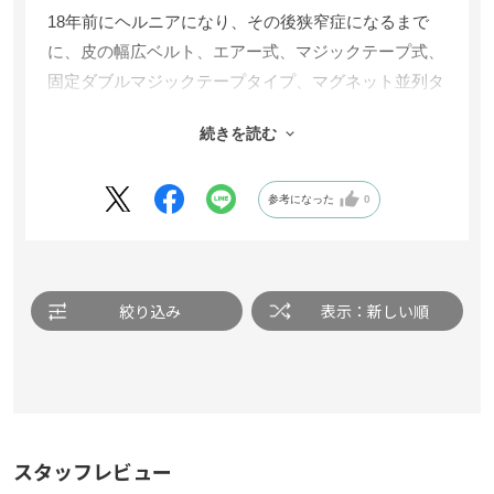
18年前にヘルニアになり、その後狭窄症になるまで
18年前にヘルニアになり、その後狭窄症になるまで
に、皮の幅広ベルト、エアー式、マジックテープ式、
に、皮の幅広ベルト、エアー式、マジックテープ式、
固定ダブルマジックテープタイプ、マグネット並列タ
固定ダブルマジックテープタイプ、マグネット並列タ
イプと使用してきましたが、丹田にマグネットが入っ
イプと使用してきましたが、丹田にマグネットが入っ
続きを読む
続きを読む
ていること、マグネットの配列のこだわり、何より軽
ていること、マグネットの配列のこだわり、何より軽
く内側のベルトを締めた後に、外から2本のベルトで
く内側のベルトを締めた後に、外から2本のベルトで
しっかり締められるので腰が気持ちよく楽に締まり安
しっかり締められるので腰が気持ちよく楽に締まり安
参考になった
参考になった
0
0
定しています。
定しています。
絞り込み
絞り込み
表示：新しい順
表示：新しい順
スタッフレビュー
スタッフレビュー