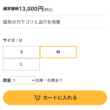
13,000円
13,000円
通常価格
通常価格
磁気の力でコリと血行を改善
磁気の力でコリと血行を改善
サイズ：
サイズ：
S
M
S
S
M
M
L
L
数量
数量
在庫：
在庫：
在庫あり
在庫あり
カートに入れる
カートに入れる