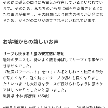
その逆に磁気の周りにも電気が存在しているといわれてい
その逆に磁気の周りにも電気が存在しているといわれてい
ます。 そのため、私たちのからだに磁石を密着させると新
ます。 そのため、私たちのからだに磁石を密着させると新
たな電流が発生し、その刺激により体内の巡りが活発にな
たな電流が発生し、その刺激により体内の巡りが活発にな
るため、からだのコリが改善されるといわれています。
るため、からだのコリが改善されるといわれています。
お客様からの嬉しいお声
お客様からの嬉しいお声
サーブも決まる！腰の安定感に感動
サーブも決まる！腰の安定感に感動
趣味のテニスも、勢いよく腰を伸ばしてサーブする事がで
趣味のテニスも、勢いよく腰を伸ばしてサーブする事がで
きませんでした。
きませんでした。
『磁気パワーベルト』をつけてみるとじわっと磁石の部分
『磁気パワーベルト』をつけてみるとじわっと磁石の部分
が暖かくなり、軽く動けてサーブの切れも良くなりまし
が暖かくなり、軽く動けてサーブの切れも良くなりまし
た！いつまでも大好きなテニスが続けられるように腰のケ
た！いつまでも大好きなテニスが続けられるように腰のケ
アはしっかりとしたいと思いました。
アはしっかりとしたいと思いました。
滋賀県 小林 邦彦様（65歳）
滋賀県 小林 邦彦様（65歳）