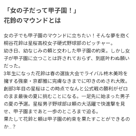
「女の子だって甲子園！」
花鈴のマウンドとは
女の子でも甲子園のマウンドに立ちたい！そんな夢を抱く
桐谷花鈴は星桜高校女子硬式野球部のピッチャー。
幼き日、幼なじみの頼と交わした甲子園の約束。しかし女
子が甲子園に立つことは許されておらず、到底叶わぬ願い
だった。
3年生になった花鈴は春の選抜大会でライバル柊木美玲を
擁する強豪・京都雅に完膚なきまでに叩きのめされ大敗。
創部3年目の星桜はこの時点でなんと公式戦の勝利がゼロ
のまま最後の夏に挑むことになる。一足先に始まった男子
の夏の予選。星桜男子野球部は頼の大活躍で快進撃を見
せ、甲子園まであと一歩のところまで迫る。
果たして花鈴と頼は甲子園の約束を果たすことができるの
か…？