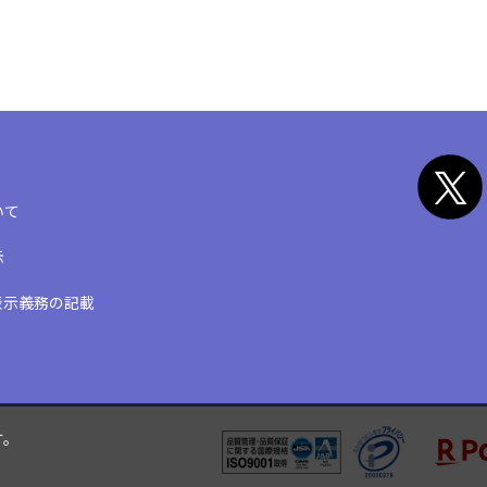
いて
示
表示義務の記載
す。