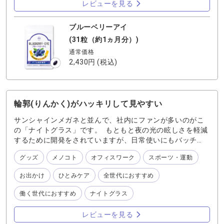
レビューを見る
ブルーベリーアイ
(31粒（約1ヵ月分）)
通常価格
2,430円
(税込)
輪郭(りんかく)がハッキリして見やすい
サンシャインメガネと並んで、社内にファンが多いのがこ
の「ナイトグラス」です。 もともと夜の光の眩しさを軽減
するために開発をされていますが、日常使いにもバッチ
リ！ 私はもともと目が良くて普段は裸眼で生活をしていま
グッズ
メノコト
オフィスワーク
スポーツ・運動
すが、このナイトグラスを付けると ◆夜の光のチラツキが
減って見やすい ◆夕暮れ時の薄明かりでも輪郭がハッキリ
お出かけ
ひとみケア
全世代におすすめ
する ◆ほのかに視力補正(-0.25)が効いているのでくっきり
見える。 などなどいいことずくめ。 レンズの色も、ほんの
働く世代におすすめ
ナイトグラス
りとした暖色なので、スポーツや冠婚葬祭も含めでどんな
シーンでも使用できます。 おすすめ（写真ではブラックを
レビューを見る
着用）