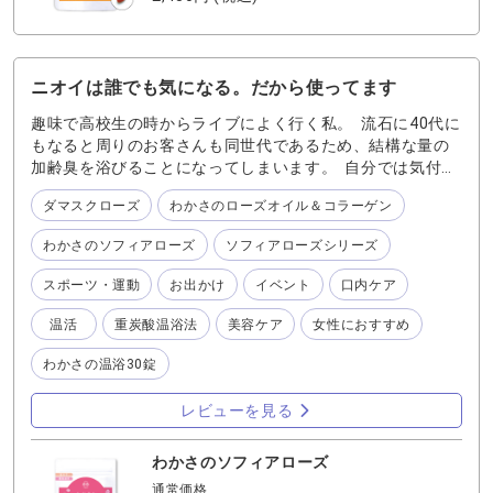
ニオイは誰でも気になる。だから使ってます
趣味で高校生の時からライブによく行く私。 流石に40代に
もなると周りのお客さんも同世代であるため、結構な量の
加齢臭を浴びることになってしまいます。 自分では気付き
にくいニオイ。。 だからこそ私は日々のケアのために ◆
ダマスクローズ
わかさのローズオイル＆コラーゲン
ローズオイルを配合したサプリメントを飲む ◆加齢臭をう
まく中和してくれるローズオイルが入った香水をつける ◆
わかさのソフィアローズ
ソフィアローズシリーズ
毛穴や汗腺の汚れをしっかり落とすために『わかさの温
浴』で重炭酸泉の湯船に浸かる これを心がけており、特に
スポーツ・運動
お出かけ
イベント
口内ケア
口臭には気をつけたいので『わかさのローズオイル&コラー
ゲン』を人に会う前にはパクリと食べるようにしていま
温活
重炭酸温浴法
美容ケア
女性におすすめ
す。 効果はあるように思います！ ※写真は2017年に名古
屋で行った「ハイスタンダードのライブ」です。ちゃんと
わかさの温浴30錠
ギターの健さんが写真OK〜と言ってくれていたので撮影し
たものです
レビューを見る
わかさのソフィアローズ
通常価格