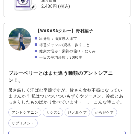
通常価格
すが これが！なんと！カシスに含まれるアントシアニンと
2,430円
(税込)
ブルーベリーに含まれるアントシアニンに違いがあるそう
なんです！ アントシアニンと一言で言っても色々種類があ
るそうで カシスに含まれるアントシアニンの種類はブルー
ベリー（ビルベリー）の方が多いけれど、ブルーベリーに
【WAKASAクルー】野村葉子
は含まれていない種類のアントシアニンがカシスには含ま
出身地：滋賀県大津市
れていて、それがぼやけが気になる方におススメというこ
となのです そろそろ今までよりも、もっともっとひとみの
得意ジャンル/資格：歩くこと
ケアをした方が良いのかしら…などと日常生活の中で感じて
健康の悩み：栄養の偏り・むくみ
いらっしゃる方 是非、ブルーベリー系のサプリにプラスα
一日の平均歩数：8000歩
して 一度カシスのアントシアニンパワーも試してみてくだ
さいね
ブルーベリーとはまた違う種類のアントシアニ
ン！、
暑さ厳しく汗ばむ季節ですが、皆さん食欲不振になってい
ませんか？ 私はついついついもずくやソーメン、冷奴とあ
っさりしたものばかり食べています・・。 こんな時こそ栄
養補助食品！ サプリメントは素晴らしい！ さて！今日はわ
アントシアニン
カシスα
ひとみケア
からだケア
かさ生活のカシスのお話！ アントシアニンがよいというの
はもうお馴染みですが、カシスにはブルーベリーとは違う
サプリメント
アントシアニンを2種類も含んでいるんです！ 基本ブルー
ベリーアイとルテインを毎日飲んでる私ですが、サポート