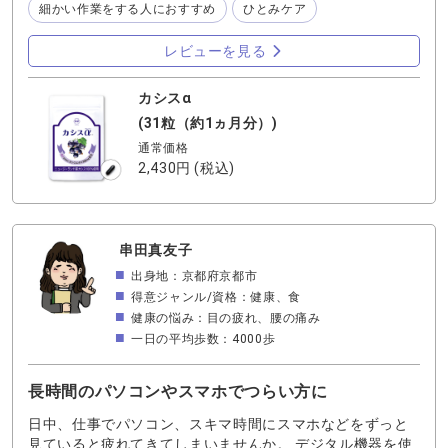
細かい作業をする人におすすめ
ひとみケア
ヒーを淹れて手の届くところに甘いものも用意して「さ
ぁ、読むぞ」と椅子に座って本を開くのですが… ところが
レビューを見る
です。 近くを見ることがだんだんしんどくなってきて、長
い時間読んでいられないのです。 ひとみの奥がどんより重
く、痛みも感じて思わず目元をぐりぐりしてしまうこと
カシスα
も。 カシスにはカシスだけが持つ特有のアントシアニンが
(31粒（約1ヵ月分）)
あり、このアントシアニンこそがコリをほぐす働きをして
通常価格
くれるから、こんな私には本当にありがたい成分です。 趣
2,430円
(税込)
味を楽しむ時間は、自分だけの時間。 このオンオフの切り
替えが私にはとても大事です。私のために、趣味を諦めな
いために、今日も「カシスα」をお守りみたいに摂ります。
串田真友子
出身地：京都府京都市
得意ジャンル/資格：健康、食
健康の悩み：目の疲れ、腰の痛み
一日の平均歩数：4000歩
長時間のパソコンやスマホでつらい方に
日中、仕事でパソコン、スキマ時間にスマホなどをずっと
見ていると疲れてきてしまいませんか。 デジタル機器を使