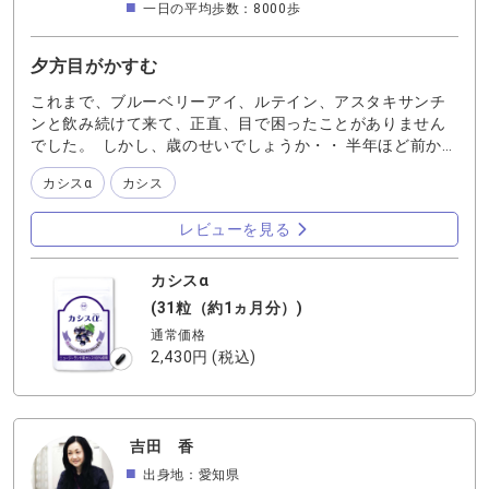
一日の平均歩数：8000歩
夕方目がかすむ
これまで、ブルーベリーアイ、ルテイン、アスタキサンチ
ンと飲み続けて来て、正直、目で困ったことがありません
でした。 しかし、歳のせいでしょうか・・ 半年ほど前か
ら、このところ夕方になると目がかすむなあ、と思い始め
カシスα
カシス
ました。 いえ、ハッキリ言いましょう！ 薄暗いところで、
細かい字がぼやけて読めない！ うそーー！と、思いまし
レビューを見る
た。 目の悩みとは長年無縁でしたから。 そんな時！ わた
しはわかさ生活でお仕事していて本当によかった！ 飲むべ
きものはカシスαですよ！ すがる思いでレギュラーメンバ
カシスα
ーに加えました。 ３ヶ月も飲んだ頃には、元のわたしです
(31粒（約1ヵ月分）)
よ！ カシスには、ブルーベリーアイとは違うアントシアニ
通常価格
ンが含まれていると言いますが！ ナノ化されたカシスがわ
2,430円
(税込)
たしのピントをサポートしてるぅ！ 年々飲むサプリが増え
ています・・。
吉田 香
出身地：愛知県