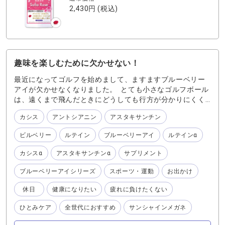
2,430円
(税込)
趣味を楽しむために欠かせない！
最近になってゴルフを始めまして、ますますブルーベリー
アイが欠かせなくなりました。 とても小さなゴルフボール
は、遠くまで飛んだときにどうしても行方が分かりにくく
なります。 ボールを見失ってしまうと、楽しさも半減！涙
カシス
アントシアニン
アスタキサンチン
『ブルーベリーアイ』で総合的にケアをして 太陽には『ル
テインα』 遠くと近くのボールに『カシスα』 長時間のプレ
ビルベリー
ルテイン
ブルーベリーアイ
ルテインα
ーのために『アスタキサンチンα』 そしてちゃんとサンシ
ャインメガネをかけているので、眩しさ対策もバッチリ⭐︎
カシスα
アスタキサンチンα
サプリメント
それぞれに役割を果たしてくれており、45歳になっても裸
眼でスポーツを楽しめている、そんな私の必需品ですね。
ブルーベリーアイシリーズ
スポーツ・運動
お出かけ
休日
健康になりたい
疲れに負けたくない
ひとみケア
全世代におすすめ
サンシャインメガネ