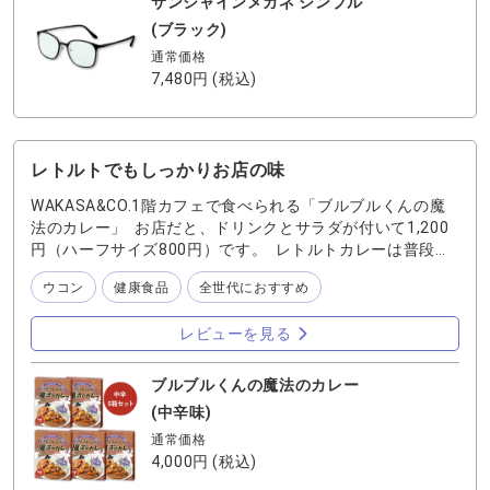
サンシャインメガネ シンプル
(ブラック)
通常価格
7,480円
(税込)
レトルトでもしっかりお店の味
WAKASA&CO.1階カフェで食べられる「ブルブルくんの魔
法のカレー」 お店だと、ドリンクとサラダが付いて1,200
円（ハーフサイズ800円）です。 レトルトカレーは普段あ
まり食べないのですが、これは本格的なスパイスも適度に
ウコン
健康食品
全世代におすすめ
感じることができるのでお気に入りです⭐︎
レビューを見る
ブルブルくんの魔法のカレー
(中辛味)
通常価格
4,000円
(税込)