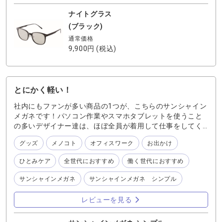
ナイトグラス
(ブラック)
通常価格
9,900円
(税込)
とにかく軽い！
社内にもファンが多い商品の1つが、こちらのサンシャイン
メガネです！パソコン作業やスマホタブレットを使うこと
の多いデザイナー達は、ほぼ全員が着用して仕事をしてく
れています。とても軽くて、目が楽になるので手放せない
グッズ
メノコト
オフィスワーク
お出かけ
とのこと★ シンプルなので、ビジネスの場でもプライベー
トでも使用できます。おすすめ（写真ではブラックを着
ひとみケア
全世代におすすめ
働く世代におすすめ
用）
サンシャインメガネ
サンシャインメガネ シンプル
レビューを見る