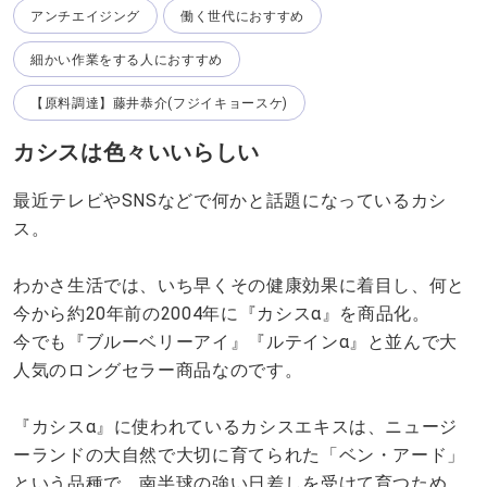
アンチエイジング
働く世代におすすめ
細かい作業をする人におすすめ
【原料調達】藤井恭介(フジイキョースケ)
カシスは色々いいらしい
最近テレビやSNSなどで何かと話題になっているカシ
ス。
わかさ生活では、いち早くその健康効果に着目し、何と
今から約20年前の2004年に『カシスα』を商品化。
今でも『ブルーベリーアイ』『ルテインα』と並んで大
人気のロングセラー商品なのです。
『カシスα』に使われているカシスエキスは、ニュージ
ーランドの大自然で大切に育てられた「ベン・アード」
という品種で、南半球の強い日差しを受けて育つため、