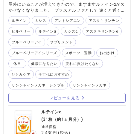
屋外にいることが増えてきたので、ますますルテインαが欠
かせなくなりました。 プラスアルファとして 遠くと近くの
距離感に『カシスα』 長時間のプレーのために『アスタキ
ルテイン
カシス
アントシアニン
アスタキサンチン
サンチンα』 『ブルーベリーアイ』で総合的にケアをしな
がら ちゃんとサンシャインメガネをかけているので、眩し
ビルベリー
ルテインα
カシスα
アスタキサンチンα
さ対策もバッチリです⭐︎ 小さなゴルフボールを追いかける
ことも、広いサッカーグラウンドを走り回る子供を応援し
ブルーベリーアイ
サプリメント
続けることも全力で楽しみたい。 そんな45歳のサポートを
してくれている、欠かせないアイテムです。
ブルーベリーアイシリーズ
スポーツ・運動
お出かけ
休日
健康になりたい
疲れに負けたくない
ひとみケア
全世代におすすめ
サンシャインメガネ シンプル
サンシャインメガネ
レビューを見る
ルテインα
(31粒（約1ヵ月分）)
通常価格
2,430円
(税込)