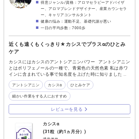
得意ジャンル/資格：アロマセラピーアドバイザ
ー、アロマブレンドデザイナー、産業カウンセラ
ー、キャリアコンサルタント
健康の悩み：運動不足、基礎代謝が悪い
一日の平均歩数：7000歩
近くも遠くもくっきり★カシスでプラスαのひとみ
ケア
カシスにはカシスのアントシアニンパワー アントシアニン
とはポリフェノールの一種で、青紫色の天然色素 私は赤ワ
インに含まれている事で知名度を上げた時に知りました ワ
インやワインの原料であるぶどう、ブルーベリー、カシ
アントシアニン
カシスα
ひとみケア
ス、ナス、紫芋などに多く含まれるもの… カシスにも多く
含まれているんですね カシス…カクテルやスイーツでよく
細かい作業をする人におすすめ
目にしたり口にしたりした事はありますが 果実を目にした
り料理に使用したりしたことはありませんでした ウチの近
レビューを見る
所の庶民派のスーパーマーケットでは売っていない 知って
いるようで実はよく知らない果実です ブルーベリーはひと
みに良い。それは良く耳にしますが カシス？カシスのアン
カシスα
トシアニン？ アントシアニンならブルーベリーに含まれて
(31粒（約1ヵ月分）)
いるので ブルーベリーでいいんじゃない？ などと思うので