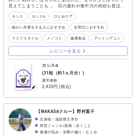
見えてしまうことも…。 目の疲れや集中力の持続も昔ほど
なくなり、一気読み！とはなかなかいきません。 それでも
カシス
カシスα
ひとみケア
今、「これは読みたい！」と思える小説に出会えて、ペー
ジをめくる時間を楽しんでいます♪ そんな読書時間のお供
細かい作業をする人におすすめ
全世代におすすめ
は、カシスα。 小さな文字を追いながら、行を飛ばさず、
物語の空気をじっくり味わいたい。そんな気持ちで、本を
ライフスタイル
メノコト
健康食品
アントシアニン
開いています。 やっぱり紙の本っていいですね。 ページを
めくる感覚や、紙の手触り。電子書籍の便利さもあります
レビューを見る
が、紙には紙だけの趣きがあるなあと、しみじみ実感して
ます！ …スマホなら拡大できるのに、紙の本はそうもいか
カシスα
ず…ちょっと切ない（泣） カシスといえば、アントシアニ
ンを含むことで知られる果実。 目を使う時間が多い日や、
(31粒（約1ヵ月分）)
ピント調節に疲れを感じたときに、ほっとひと息つくよう
通常価格
な感覚で飲んでいます。
2,430円
(税込)
【WAKASAクルー】野村葉子
出身地：滋賀県大津市
得意ジャンル/資格：歩くこと
健康の悩み：栄養の偏り・むくみ