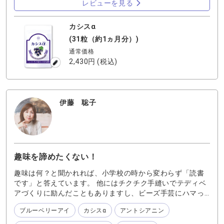
レビューを見る
的にカシスも１日おきくらいで飲んでます。 紫外線が日本
の約7倍というニュージーランドで強く育ったカシス。その
中でもアントシアニンの含有量が多いと言われるベアード
カシスα
種を使っています！ そのカシスの有用成分をナノ化するこ
(31粒（約1ヵ月分）)
とで、体への吸収量アップ！ 最近いつもよりひとみを酷使
通常価格
してる私ですが、時折ぼやけが気になってきてショックを
2,430円
(税込)
受けていました。 しばらく毎日カシスを飲んでみようかな
伊藤 聡子
趣味を諦めたくない！
趣味は何？と聞かれれば、小学校の時から変わらず「読書
です」と答えています。 他にはチクチク手縫いでテディベ
アづくりに励んだこともありますし、ビーズ手芸にハマっ
た時もありますが、本当にずっと変わらないのが読書で
ブルーベリーアイ
カシスα
アントシアニン
す。 ストーリーが楽しく盛り上がってくると、夢中で読む
ので通勤中ならあっという間に着くし、休みの日だとコー