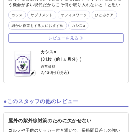
う機会が多い現代だからこそ何か取り入れないと！と思い
ますよね。 そのような方にはカシスがおすすめです。 カシ
カシス
サプリメント
オフィスワーク
ひとみケア
スに含まれているアントシアニンというポリフェノールが
サポートしてくれるのですが、このアントシアニンはビル
細かい作業をする人におすすめ
カシスα
ベリーには含まれていないものもあるので、ブルーベリー
アイやブルーベリーアイPROと一緒に飲むのもおすすめで
レビューを見る
すよ。
カシスα
(31粒（約1ヵ月分）)
通常価格
2,430円
(税込)
このスタッフの他のレビュー
屋外の紫外線対策のために欠かせない
ゴルフや子供のサッカー付き添いで、長時間日差しの強い