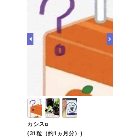
カシスα
(31粒（約1ヵ月分）)