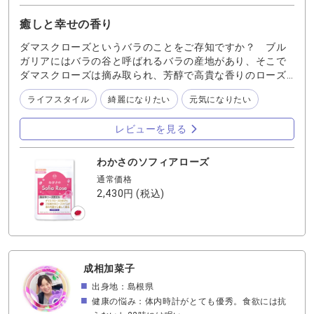
癒しと幸せの香り
ダマスクローズというバラのことをご存知ですか？ ブル
ガリアにはバラの谷と呼ばれるバラの産地があり、そこで
ダマスクローズは摘み取られ、芳醇で高貴な香りのローズ
オイルが採れるのです。 いい香り〜♫というだけでなく、
ライフスタイル
綺麗になりたい
元気になりたい
ローズの香りは心と体を整えることもできます。 イライラ
したり、時間に追われたりで自分のことを嫌になったりす
レビューを見る
ることがあるのですが、心穏やかに過ごせたらどんなにい
いか… しかもローズの香りがする人って、周りの人が好印
象を持つそうです。 すごい力だと思いませんか？ 先日ニュ
わかさのソフィアローズ
ースで、「急に猛暑日になって体がついていきません」と
通常価格
答えている人がいました。バラで有名な公園でのインタビ
2,430円
(税込)
ューでしたが、暑くて大変だけどバラの香りで癒されてま
すとも話されていました。 特にダマスクローズの香りは華
やかで、芳醇。格別です。 『わかさのソフィアローズ』に
はそんな香気成分がたっぷり詰まっているのです。
成相加菜子
出身地：島根県
健康の悩み：体内時計がとても優秀。食欲には抗