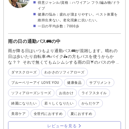
得意ジャンル/資格：ハワイアン フラ/編み物/ドラ
イブ
健康の悩み：疲れが溜まりやすい。ベスト体重を
維持出来ない。老化現象に抗いたい。
一日の平均歩数：7000歩
雨の日の通勤バス🚌の中
雨が降る日はいつもより通勤バス🚌が混雑します。晴れの
日は歩いたり自転車🚲バイク🛵の方もバスを使うからか
な？？ それで無くてもムシムシする雨の日☔のバスの中 湿
気と人混みで独特の香りがします💦 自分自身はどう？匂っ
ダマスクローズ
わかさのソフィアローズ
てないかな？ 心配な時もあるので、私はエチケットとして
わかさ生活の薔薇🌹香るサプリメント 『わかさのソフィア
ブルーベリーアイ LOVE YOU
健康食品
サプリメント
ローズ』を一粒飲んでいます♪ 香水の様な直接の香りでは
無く ほのかに香ってくれるのが良いのです💕 わかさのソフ
ソフィアローズシリーズ
お出かけ
ライフスタイル
ィアローズ』に配合されているローズオイルは、約2,600本
のダマスクローズからたった１ｇしかとれない最高級のロ
綺麗になりたい
若々しくなりたい
からだケア
ーズオイルを100%使用。 からだの内側から優しく香るダ
マスクローズ🌹の香りを是非お試しくださいね☆
美容ケア
全世代におすすめ
夏におすすめ
レビューを見る