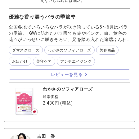
えないし22時には眠い。
優雅な香り漂うバラの季節🌹
全国各地でいろいろなバラが咲き誇っている5〜6月はバラ
の季節。 GWに訪れたバラ園でも赤やピンク、白、黄色の
花々がいっせいに咲きそろい、足を踏み入れた途端ふんわ
りとした香りに包まれていました🌹 それにしてもバラって
ダマスクローズ
わかさのソフィアローズ
美容商品
種類が多いこと多いこと！ 花びらの数や色の入り方も千差
万別で見比べるだけでも楽しい空間です。 『ソフィアロー
お出かけ
美容ケア
アンチエイジング
ズ』シリーズに使われているダマスクローズは、クレオパ
トラの時代から愛されていて、その香り高さからバラの女
レビューを見る
王ともいわれています。 ブルガリアの「バラの谷」が最大
の産地である貴重なダマスクローズ。端から端までくまな
く探してみましたが、流石に近くのバラ園でダマスクロー
わかさのソフィアローズ
ズを見つける事はできませんでした💦そりゃそうか バラの
通常価格
香りは心にもからだにも良い影響を与えてくれます。芳香
2,430円
(税込)
剤のような作った香りではなく、自然ないきいきとした優
雅な香りは心を落ち着けるのにもピッタリ！ なんだか「生
きるチカラ」のような活力がみなぎった気がします。 家で
も『ソフィアローズ』を飲んでバラの魅力を余す所なくチ
ャージ🌹バラのような凛とした女性を目指したいもので
吉田 香
す。