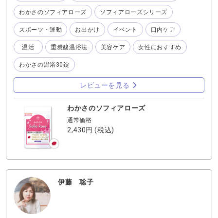
まく中和してくれるローズオイルが入った香水をつける ◆
わかさのソフィアローズ
ソフィアローズシリーズ
毛穴や汗腺の汚れをしっかり落とすために『わかさの温
浴』で重炭酸泉の湯船に浸かる これを心がけており、特に
スポーツ・運動
お出かけ
イベント
口内ケア
口臭には気をつけたいので『わかさのローズオイル&コラー
ゲン』を人に会う前にはパクリと食べるようにしていま
温活
重炭酸温浴法
美容ケア
女性におすすめ
す。 効果はあるように思います！ ※写真は2017年に名古
屋で行った「ハイスタンダードのライブ」です。ちゃんと
わかさの温浴30錠
ギターの健さんが写真OK〜と言ってくれていたので撮影し
たものです
レビューを見る
わかさのソフィアローズ
通常価格
2,430円
(税込)
伊藤 聡子