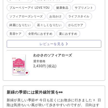
てないかな？ 心配な時もあるので、私はエチケットとして
わかさ生活の薔薇🌹香るサプリメント 『わかさのソフィア
ブルーベリーアイ LOVE YOU
健康食品
サプリメント
ローズ』を一粒飲んでいます♪ 香水の様な直接の香りでは
無く ほのかに香ってくれるのが良いのです💕 わかさのソフ
ソフィアローズシリーズ
お出かけ
ライフスタイル
ィアローズ』に配合されているローズオイルは、約2,600本
のダマスクローズからたった１ｇしかとれない最高級のロ
綺麗になりたい
若々しくなりたい
からだケア
ーズオイルを100%使用。 からだの内側から優しく香るダ
マスクローズ🌹の香りを是非お試しくださいね☆
美容ケア
全世代におすすめ
夏におすすめ
レビューを見る
わかさのソフィアローズ
通常価格
2,430円
(税込)
新緑の季節には紫外線対策を👀
新緑が美しい季節🌱 今日も近くにお散歩に行きました🚶 日
陰は気持ちいい風が吹いて歩きやすいのですが、 日向はす