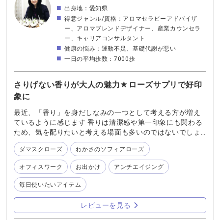
出身地：愛知県
得意ジャンル/資格：アロマセラピーアドバイザ
ー、アロマブレンドデザイナー、産業カウンセラ
ー、キャリアコンサルタント
健康の悩み：運動不足、基礎代謝が悪い
一日の平均歩数：7000歩
さりげない香りが大人の魅力★ローズサプリで好印
象に
最近、「香り」を身だしなみの一つとして考える方が増え
ているように感じます 香りは清潔感や第一印象にも関わる
ため、気を配りたいと考える場面も多いのではないでしょ
うか 香りといえば、香水やボディミストなど外からつける
ダマスクローズ
わかさのソフィアローズ
ものを思い浮かべる方が多いと思います 香水は気分を変え
たいときや特別な日には使いたいものですが ・職場やPTA
オフィスワーク
お出かけ
アンチエイジング
の集まりでは香りを控えたい ・食事の場では強い香りは避
けたい ・つけ直しが難しい そんな場面も意外に多いと感じ
毎日使いたいアイテム
ます その点、香りのサプリは、外出前に香りを気にして準
備する必要がないことや、気になる時だけ取り入れられる
レビューを見る
点も便利です 『わかさのソフィアローズ』は希少なブルガ