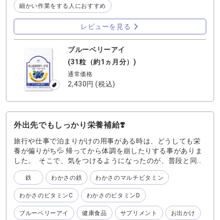
ジン37本分のルテインが含まれています。さらに、毎日の
細かい作業をする人におすすめ
健康をサポートする「ゼアキサンチン」「亜鉛」「トコト
リエノール」「オリーブ油」を配合。手軽に摂れるよう１
レビューを見る
粒にぎゅっと凝縮しまています。
ブルーベリーアイ
(31粒（約1ヵ月分）)
通常価格
2,430円
(税込)
外出先でもしっかり栄養補給❣️
旅行や仕事で泊まりがけの用事がある時は、どうしても栄
養が偏りがち💦 帰ってから体調を崩したりする事がありま
した。 そこで、気をつけるようになったのが、普段と同じ
様にしっかりと栄養をとる事です。 特に鉄は、赤血球を作
鉄
わかさの鉄
わかさのマルチビタミン
るのに必要な栄養素。しかし、普段の食事から摂ることが
難しいといわれています。 さらに生活習慣の乱れやストレ
わかさのビタミンC
わかさのビタミンD
スにより体に鉄が吸収がされにくくなり、自覚がないまま
鉄不足に陥ってしまうことも。 『わかさの鉄』は 1粒で1
ブルーベリーアイ
健康食品
サプリメント
お出かけ
日分の鉄をしっかりと補えるように、ほうれん草約12株相