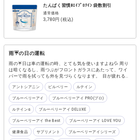
れています。 お気に入りの味の『たんぱく習慣』を見つけ
たんぱく習慣ﾎｴｲﾌﾟﾛﾃｲﾝ 袋数割引
て健やかなカラダを目指しましょう❤️
通常価格
3,780円
(税込)
雨☔️の日の運転
雨の☔日は車の運転の時、とても気を使いますよね💦 周り
は暗くなるし、雨つぶがフロントガラスにあたって、ワイ
パーで雨を拭っても外を見づらくなります。 目が疲れるか
ら、休憩☕️を沢山取りながら注意して運転しています🚗 休
アントシアニン
ビルベリー
ルテイン
憩中にも、いつもの 『ブルーベリーアイ DELUXE』を一粒
飲んでひとみにも栄養を➕プラス！ 『ブルーベリーアイ
ブルーベリーアイ
ブルーベリーアイ PRO(プロ)
DELUXE』は ひとみの健康をサポート 「ナノビルベリー
50mg」,「ルテイン10mg」配合。 ビルベリーとルテイン
ルテインα
ブルーベリーアイ DELUXE
は一緒に摂る事でルテインの吸収量がアップするといわれ
ています。 やっぱり、ひとみのケアは大事だと思っていま
ブルーベリーアイ the Best
ブルーベリーアイ LOVE YOU
す。 皆さんもしっかりケアしていますか？
健康食品
サプリメント
ブルーベリーアイシリーズ