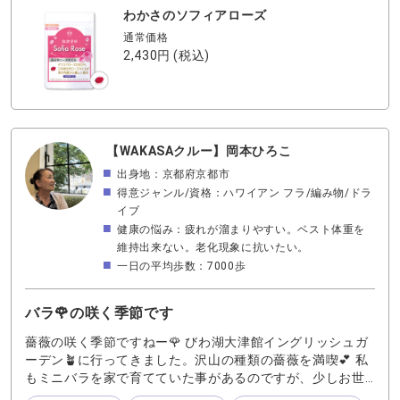
リア産ダマスクローズ100％使用 ダマスクローズは、香り
わかさのソフィアローズ
の良さから高級ブランドの香水にも使用されることで知ら
れており、やさしく上品な香りが特徴といわれています サ
通常価格
プリなのに、香水のような優雅な香りも楽しめる点も魅力
2,430円
(税込)
です また、ローズの香りは、やさしく上品な雰囲気を感じ
させるだけでなく、リラックスや気分転換にも取り入れら
れる香りとしても知られています ふとした瞬間に気持ちが
落ち着いたり、自然と深呼吸したくなるような心地よさを
感じることがあります 香りは自分のためだけでなく、周囲
【WAKASAクルー】岡本ひろこ
への印象にもつながるもの 近距離で会話をする時や、人と
出身地：京都府京都市
すれ違う瞬間など、なにげない場面でも意外と記憶に残る
得意ジャンル/資格：ハワイアン フラ/編み物/ドラ
ものです だからこそ、強く主張する香りではなく、ふんわ
イブ
り香る方が好印象のポイントになるのかもしれません 「香
健康の悩み：疲れが溜まりやすい。ベスト体重を
りはつけるもの」から 「日常の習慣として整えるもの」へ
維持出来ない。老化現象に抗いたい。
香りのサプリは、毎日の生活の中で気軽に香りを取り入れ
一日の平均歩数：7000歩
やすいアイテムです ぜひ試してみてくださいね
バラ🌹の咲く季節です
薔薇の咲く季節ですねー🌹 びわ湖大津館イングリッシュガ
ーデン🪴に行ってきました。沢山の種類の薔薇を満喫💕 私
もミニバラを家で育てていた事があるのですが、少しお世
話か出来ない期間があってすっかり枯らせてしまいました