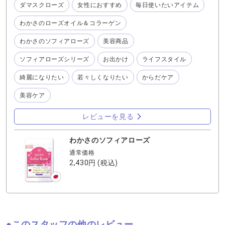
ダマスクローズ
女性におすすめ
毎日使いたいアイテム
💦近所にも素敵な薔薇のお庭を作っておられるお宅があり
いつもこの時期楽しませていただいています♪ 年に2回、薔
わかさのローズオイル＆コラーゲン
薇の咲く季節がありますが、私は年中バラ🌹の香りに癒さ
れたいタイプなので『わかさのソフィアローズ』のサプリ
わかさのソフィアローズ
美容商品
メントを活用しています✨ ブルガリのダマスクロースから
摂れるローズオイルを口からいただく事によって、身体の
ソフィアローズシリーズ
お出かけ
ライフスタイル
中からほのかに香る感じが良いのです❣️ 香水のように直接
体につけるのでは無くて、微かに香るのがオシャレですね
綺麗になりたい
若々しくなりたい
からだケア
ー♪ 同じく『わかさのローズオイル＆コラーゲン』や『ソ
美容ケア
フィアローズシャンプー』『ソフィアローズトリートメン
ト』等と一緒に使うのがオススメです！
レビューを見る
わかさのソフィアローズ
通常価格
2,430円
(税込)
このスタッフの他のレビュー