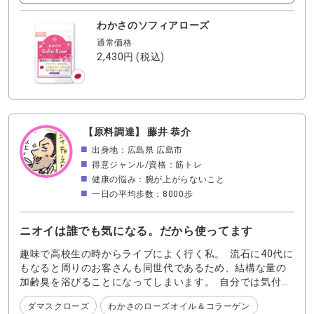
わかさのソフィアローズ
通常価格
2,430円
(税込)
【原料調達】 藤井 恭介
出身地：広島県 広島市
得意ジャンル/資格：筋トレ
健康の悩み：腕が上がらないこと
一日の平均歩数：8000歩
ニオイは誰でも気になる。だから使ってます
趣味で高校生の時からライブによく行く私。 流石に40代に
もなると周りのお客さんも同世代であるため、結構な量の
加齢臭を浴びることになってしまいます。 自分では気付き
にくいニオイ。。 だからこそ私は日々のケアのために ◆
ダマスクローズ
わかさのローズオイル＆コラーゲン
ローズオイルを配合したサプリメントを飲む ◆加齢臭をう