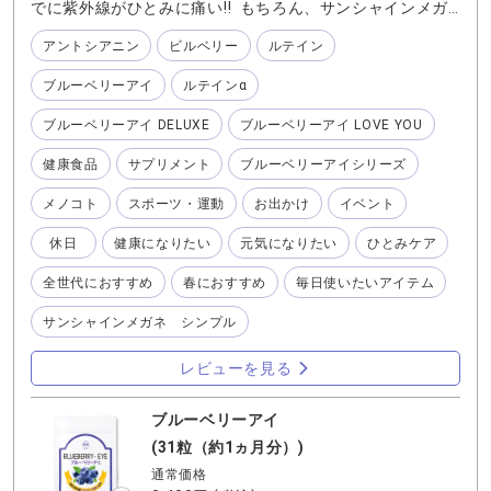
でに紫外線がひとみに痛い‼️ もちろん、サンシャインメガ
ネ👓 帽子🧢は手放せません。 毎朝のむ『ブルーベリーア
アントシアニン
ビルベリー
ルテイン
イ DELUXE 』🫐 にプラス➕して、お出かけ前にも一粒💊 真
夏の時期だけでは無く ひとみの紫外線対策は早めが肝心で
ブルーベリーアイ
ルテインα
す。 皆さんもしっかりとケアして これからの季節に備えま
しょう♪
ブルーベリーアイ DELUXE
ブルーベリーアイ LOVE YOU
健康食品
サプリメント
ブルーベリーアイシリーズ
メノコト
スポーツ・運動
お出かけ
イベント
休日
健康になりたい
元気になりたい
ひとみケア
全世代におすすめ
春におすすめ
毎日使いたいアイテム
サンシャインメガネ シンプル
レビューを見る
ブルーベリーアイ
(31粒（約1ヵ月分）)
通常価格