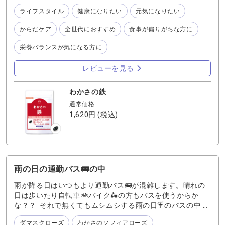
当※2 の鉄分を凝縮配合。 更に、鉄の働きをサポートする
ライフスタイル
健康になりたい
元気になりたい
・プルーンエキス 鉄の吸収をサポートする ・クエン酸・ビ
タミンCを配合 その他も、わかさ生活のこだわり配合で外
からだケア
全世代におすすめ
食事が偏りがちな方に
出中や旅行先でもしっかりとからだをサポート‼️ ハツラツと
栄養バランスが気になる方に
した日々を送りたいあなたにオススメです♪
レビューを見る
わかさの鉄
通常価格
1,620円
(税込)
雨の日の通勤バス🚌の中
雨が降る日はいつもより通勤バス🚌が混雑します。晴れの
日は歩いたり自転車🚲バイク🛵の方もバスを使うからか
な？？ それで無くてもムシムシする雨の日☔のバスの中 湿
気と人混みで独特の香りがします💦 自分自身はどう？匂っ
ダマスクローズ
わかさのソフィアローズ