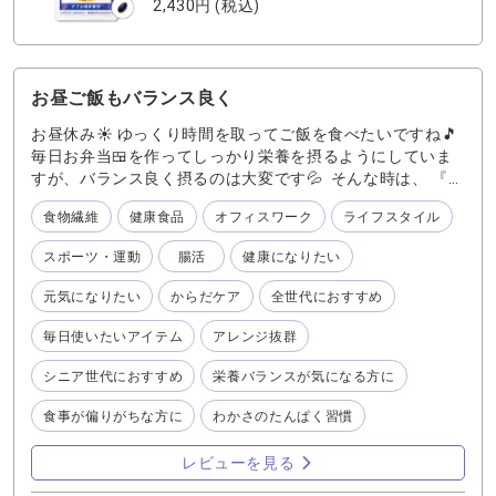
2,430円
(税込)
お昼ご飯もバランス良く
お昼休み☀️ ゆっくり時間を取ってご飯を食べたいですね🎵
毎日お弁当🍱を作ってしっかり栄養を摂るようにしていま
すが、バランス良く摂るのは大変です💦 そんな時は、 『わ
かさのたんぱく習慣』 です。足りない栄養を補ってくれる
食物繊維
健康食品
オフィスワーク
ライフスタイル
心強い味方‼️ 歳を重ねる毎に、筋肉は大切💪 『わかさのた
んぱく習慣』 は、丈夫な筋肉づくりに必要な成分を中心と
スポーツ・運動
腸活
健康になりたい
した3つのこだわりの配合しています。 1. アミノ酸を多く
含むホエイプロテインが筋肉の成長を助けてくれます。 2.
元気になりたい
からだケア
全世代におすすめ
不足しがちなカルシウムも一緒に摂取できます。 3. たんぱ
く質とカルシウムの吸収をサポートする6種類のビタミン・
毎日使いたいアイテム
アレンジ抜群
ミネラル配合 『わかさのたんぱく習慣』ホエイプロテイン
は、ミルク味なので、朝のスープに混ぜたり色々アレンジ
シニア世代におすすめ
栄養バランスが気になる方に
が可能です🥣 他にもソイプロテインが配合された 抹茶味
食事が偏りがちな方に
わかさのたんぱく習慣
や、ブルーベリー味、カフェ・オ・レ味もあります。 吸収
速度のはやいホエイプロテイン（動物性）と吸収速度がゆ
レビューを見る
っくりなソイプロテイン（植物性）の2種類を同時に摂取す
ることで、たんぱく質の吸収性を持続させることが確認さ