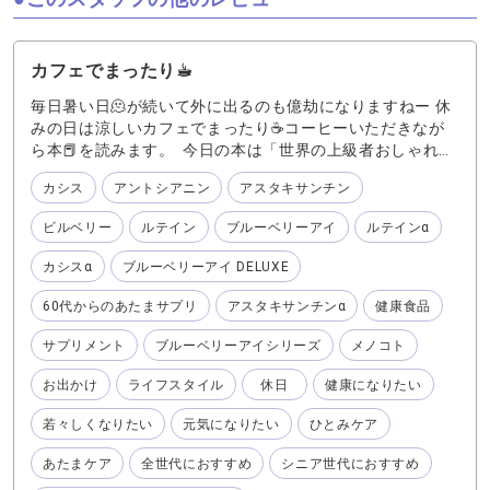
カフェでまったり☕︎
毎日暑い日🫠が続いて外に出るのも億劫になりますねー 休
みの日は涼しいカフェでまったり☕️コーヒーいただきなが
ら本📕を読みます。 今日の本は「世界の上級者おしゃれス
ナップ」と言う写真集📖 とってもオシャレな先輩たちが写
カシス
アントシアニン
アスタキサンチン
ってらっしゃって、私もこんな風に歳を重ねたい❣️と、思わ
せていただきました。 それにはひとみやあたまのケアが大
ビルベリー
ルテイン
ブルーベリーアイ
ルテインα
切! 『ブルーベリーアイ』🫐 『ルテインα』 『カシスα』の
３つでこれからもしっかりと「みる」をサポートしてもら
カシスα
ブルーベリーアイ DELUXE
って、色んな本を読んでいきたいです♪ 『ブルーベリーア
イ』は、ひとみの注目健康成分である「アントシアニン」
60代からのあたまサプリ
アスタキサンチンα
健康食品
が豊富な北欧の野生種ブルーベリー「ビルベリー」を使用
していることはもちろん！ひとみを休めるためにハーブ3種
サプリメント
ブルーベリーアイシリーズ
メノコト
類を厳選配合。ハーブでよく知られているカモミール、レ
お出かけ
ライフスタイル
休日
健康になりたい
モンバーム、ラベンダーでひとみを休めリラックス気分で
健康に導きます。 『カシスα』にはビルベリーには含まれ
若々しくなりたい
元気になりたい
ひとみケア
ないカシス特有のアントシアニンが2種類含まれます。この
カシスアントシアニンこそが、近くのものを見続けるとき
あたまケア
全世代におすすめ
シニア世代におすすめ
に起こるコリに働きかけます。 『ルテインα』には、ニン