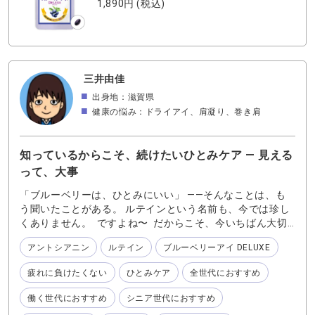
1,890円
(税込)
三井由佳
出身地：滋賀県
健康の悩み：ドライアイ、肩凝り、巻き肩
知っているからこそ、続けたいひとみケア ― 見える
って、大事
「ブルーベリーは、ひとみにいい」 ——そんなことは、も
う聞いたことがある。 ルテインという名前も、今では珍し
くありません。 ですよね〜 だからこそ、今いちばん大切
なのは これから先も、無理なく続けられるかどうか。 年齢
アントシアニン
ルテイン
ブルーベリーアイ DELUXE
を重ねても、 本を読んだり、テレビを見たり、 スマホやパ
ソコンを使ったり、 気軽に外へ出かけたり。 そんな“見る
疲れに負けたくない
ひとみケア
全世代におすすめ
時間”を、これからも大切にしたい 60代・70代・80代の毎
日に寄り添うのが『ブルーベリーアイDELUXE』です。 ブ
働く世代におすすめ
シニア世代におすすめ
ルーベリー（ナノビルベリー）とルテイン。 それぞれの特