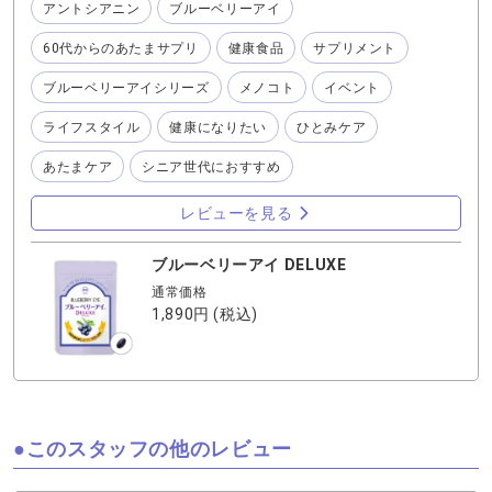
アントシアニン
ブルーベリーアイ
楽しめましたよ💕 と、言う訳でしっかりと美しい作品を観
る為には日頃ひとみのケアが大切✨見落としたら勿体無い
60代からのあたまサプリ
健康食品
サプリメント
ですから〜『プルーベリーアイ DELUXE 』をカバンに入
れて観る前にも一粒飲んでいます。(もちろん、朝もしっか
ブルーベリーアイシリーズ
メノコト
イベント
り一粒飲んでます) あたまもハッキリとさせる為に『60代
からのあたまサプリ』も手放せません❣️ 良い映画はこれか
ライフスタイル
健康になりたい
ひとみケア
らもいっぱい観て、ココロの栄養にしたいです♬
あたまケア
シニア世代におすすめ
レビューを見る
ブルーベリーアイ DELUXE
通常価格
1,890円
(税込)
このスタッフの他のレビュー