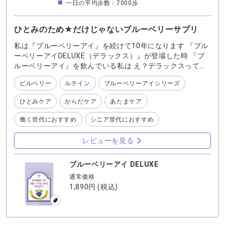
一日の平均歩数：7000歩
ひとみのため★だけじゃないブルーベリーサプリ
私は『ブルーベリーアイ』を続けて10年になります 『ブル
ーベリーアイDELUXE（デラックス）』が登場した時 『ブ
ルーベリーアイ』を飲んでいる私は え？デラックスって？
ブルーベリーアイよりデラックスなの？ 何がデラックスな
ビルベリー
ルテイン
ブルーベリーアイシリーズ
んだろう？？と思いました 『ブルーベリーアイ』と『ブル
ーベリーアイDELUXE（デラックス）』 私がどのように使
ひとみケア
からだケア
あたまケア
い分けているか 実際に飲んでみて何がデラックスだと感じ
たかをお伝えしたいと思います 『ブルーベリーアイ
働く世代におすすめ
シニア世代におすすめ
DELUXE（デラックス）』は 『ブルーベリーアイ』より粒
が一回り小さいです それでも１日の目安は１粒となってい
レビューを見る
ます 成分を見てみると栄養成分も配合量も少し違いがあり
『ブルーベリーアイDELUXE（デラックス）』は ひとみだ
ブルーベリーアイ DELUXE
けではなく、あたま、からだ… 全体的に健康が気になりは
じめた方におすすめしたい内容になっています 『ブルーベ
通常価格
リーアイ』には“ひとみのためのオールインワンサプリメン
1,890円
(税込)
ト” という説明が 『ブルーベリーアイDELUXE（デラック
ス）』には”あなたの健康寿命を支える、16種の成分を厳選
配合“ という説明があります その説明の通りで、私のおす