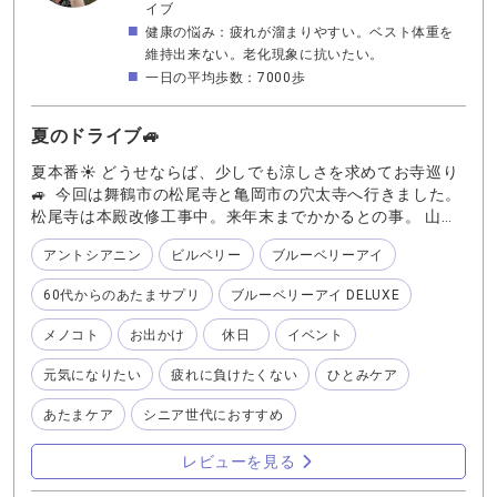
イブ
健康の悩み：疲れが溜まりやすい。ベスト体重を
維持出来ない。老化現象に抗いたい。
一日の平均歩数：7000歩
夏のドライブ🚙
夏本番☀️ どうせならば、少しでも涼しさを求めてお寺巡り
🚙 今回は舞鶴市の松尾寺と亀岡市の穴太寺へ行きました。
松尾寺は本殿改修工事中。来年末までかかるとの事。 山の
上は下より3℃ほど涼しく風が気持ちいいです♪ 更に亀岡市
アントシアニン
ビルベリー
ブルーベリーアイ
の穴太寺へ。こちらは美しい庭園がありゆっくりと出来て
リフレッシュしました✨ 今回は約300kmのドライブとなり
60代からのあたまサプリ
ブルーベリーアイ DELUXE
ました。 ドライブのお供はもちろん 『プルーベリーアイ
DELUXE 』 そして 『60代からのあたまサプリ』 またまだ
メノコト
お出かけ
休日
イベント
行きたい所が沢山ありますもの❣️ 舞鶴港⚓️では、しっかり
と海の幸を美味しく頂きました♪ これもドライブの楽しみ
元気になりたい
疲れに負けたくない
ひとみケア
の一つ😊 イヤ、1番の目的かな？
あたまケア
シニア世代におすすめ
レビューを見る