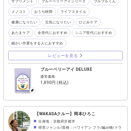
ツ感覚で時々ぼりぽり食べているのが、 『ブルーベリーア
サプリメント
ブルーベリーアイシリーズ
ブルブルくん
イ ブルブルくんタブレット』です。 とても心強い❤️ 友達
から「編み物してると大変じゃない？」と、聞かれますが
メノコト
おうち時間
ライフスタイル
サポートされているから大丈夫よー❣️と答えています。
健康になりたい
元気になりたい
ひとみケア
あたまケア
全世代におすすめ
シニア世代におすすめ
細かい作業をする人におすすめ
レビューを見る
ブルーベリーアイ DELUXE
通常価格
1,890円
(税込)
【WAKASAクルー】岡本ひろこ
出身地：京都府京都市
得意ジャンル/資格：ハワイアン フラ/編み物/ドラ