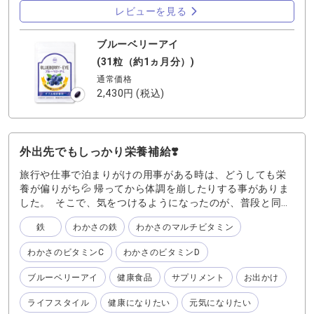
リエノール」「オリーブ油」を配合。手軽に摂れるよう１
レビューを見る
粒にぎゅっと凝縮しまています。
ブルーベリーアイ
(31粒（約1ヵ月分）)
通常価格
2,430円
(税込)
外出先でもしっかり栄養補給❣️
旅行や仕事で泊まりがけの用事がある時は、どうしても栄
養が偏りがち💦 帰ってから体調を崩したりする事がありま
した。 そこで、気をつけるようになったのが、普段と同じ
様にしっかりと栄養をとる事です。 特に鉄は、赤血球を作
鉄
わかさの鉄
わかさのマルチビタミン
るのに必要な栄養素。しかし、普段の食事から摂ることが
難しいといわれています。 さらに生活習慣の乱れやストレ
わかさのビタミンC
わかさのビタミンD
スにより体に鉄が吸収がされにくくなり、自覚がないまま
鉄不足に陥ってしまうことも。 『わかさの鉄』は 1粒で1
ブルーベリーアイ
健康食品
サプリメント
お出かけ
日分の鉄をしっかりと補えるように、ほうれん草約12株相
当※2 の鉄分を凝縮配合。 更に、鉄の働きをサポートする
ライフスタイル
健康になりたい
元気になりたい