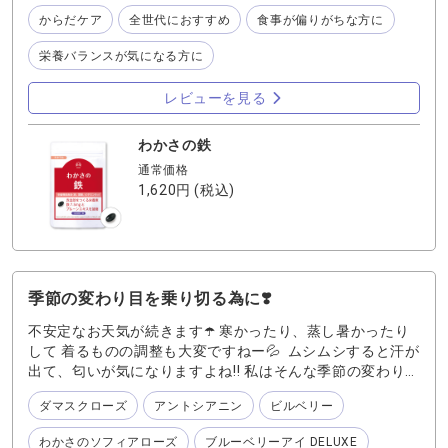
・プルーンエキス 鉄の吸収をサポートする ・クエン酸・ビ
タミンCを配合 その他も、わかさ生活のこだわり配合で外
からだケア
全世代におすすめ
食事が偏りがちな方に
出中や旅行先でもしっかりとからだをサポート‼️ ハツラツと
栄養バランスが気になる方に
した日々を送りたいあなたにオススメです♪
レビューを見る
わかさの鉄
通常価格
1,620円
(税込)
季節の変わり目を乗り切る為に❣️
不安定なお天気が続きます☂️ 寒かったり、蒸し暑かったり
して 着るものの調整も大変ですねー💦 ムシムシすると汗が
出て、匂いが気になりますよね‼️ 私はそんな季節の変わり目
を『ソフィアローズ』🌹を飲んですごします。 ちょっとし
ダマスクローズ
アントシアニン
ビルベリー
た気遣いで、匂いのエチケットしてると 思うと、自分自身
にも少しは自信を持てるかな？ 薄暗い雨☂️の日も、傘がカ
わかさのソフィアローズ
ブルーベリーアイ DELUXE