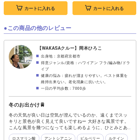
カートに入れる
カートに入れる
この商品の他のレビュー
【WAKASAクルー】岡本ひろこ
出身地：京都府京都市
得意ジャンル/資格：ハワイアン フラ/編み物/ドラ
イブ
健康の悩み：疲れが溜まりやすい。ベスト体重を
維持出来ない。老化現象に抗いたい。
一日の平均歩数：7000歩
冬のお出かけ🚆
冬の天気が良い日は空気が澄んでいるのか、遠くまでスッ
キリと景色が良く見えて良いですねー 大好きな風景です。
こんな風景を幾つになっても楽しめるように、ひとみとあ
たまのケアは日頃からしっかりと続けています。 ひとみに
ロスマリン酸
アントシアニン
ビルベリー
ルテイン
は、健康寿命を支えるてくれる16種の成分を厳選配合 🫐