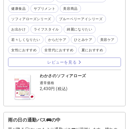
ラフルで綺麗😍 と考えられる自分でいたいと思います。
世界に2万種類以上あるバラの 中でも、香り高く「バラの
健康食品
サプリメント
美容商品
女王」と 呼ばれるダマスクローズは、 5月下旬から6月上旬
にかけて 収穫の時期を迎えます。 収穫時期を迎える この季
ソフィアローズシリーズ
ブルーベリーアイシリーズ
節に合わせて、 ダマスクローズを贅沢に使用した 特別セッ
トも期間限定で発売されていますよー♪ 『ローズpremiam
お出かけ
ライフスタイル
綺麗になりたい
コフレ』をお見逃しなく❣️
若々しくなりたい
からだケア
ひとみケア
美容ケア
女性におすすめ
全世代におすすめ
夏におすすめ
レビューを見る
わかさのソフィアローズ
通常価格
2,430円
(税込)
雨の日の通勤バス🚌の中