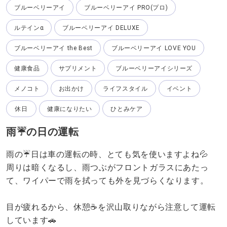
ブルーベリーアイ
ブルーベリーアイ PRO(プロ)
ルテインα
ブルーベリーアイ DELUXE
ブルーベリーアイ the Best
ブルーベリーアイ LOVE YOU
健康食品
サプリメント
ブルーベリーアイシリーズ
メノコト
お出かけ
ライフスタイル
イベント
休日
健康になりたい
ひとみケア
雨☔️の日の運転
雨の☔日は車の運転の時、とても気を使いますよね💦
周りは暗くなるし、雨つぶがフロントガラスにあたっ
て、ワイパーで雨を拭っても外を見づらくなります。
目が疲れるから、休憩☕️を沢山取りながら注意して運転
しています🚗