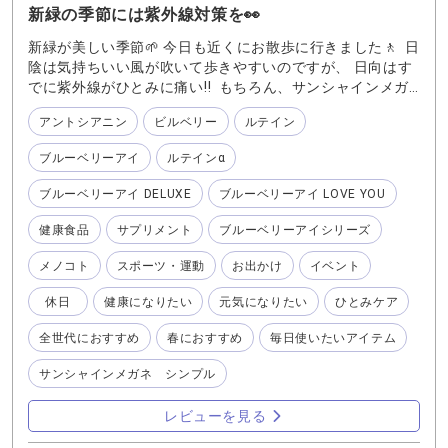
新緑の季節には紫外線対策を👀
新緑が美しい季節🌱 今日も近くにお散歩に行きました🚶 日
陰は気持ちいい風が吹いて歩きやすいのですが、 日向はす
でに紫外線がひとみに痛い‼️ もちろん、サンシャインメガ
ネ👓 帽子🧢は手放せません。 毎朝のむ『ブルーベリーア
アントシアニン
ビルベリー
ルテイン
イ DELUXE 』🫐 にプラス➕して、お出かけ前にも一粒💊 真
夏の時期だけでは無く ひとみの紫外線対策は早めが肝心で
ブルーベリーアイ
ルテインα
す。 皆さんもしっかりとケアして これからの季節に備えま
しょう♪
ブルーベリーアイ DELUXE
ブルーベリーアイ LOVE YOU
健康食品
サプリメント
ブルーベリーアイシリーズ
メノコト
スポーツ・運動
お出かけ
イベント
休日
健康になりたい
元気になりたい
ひとみケア
全世代におすすめ
春におすすめ
毎日使いたいアイテム
サンシャインメガネ シンプル
レビューを見る