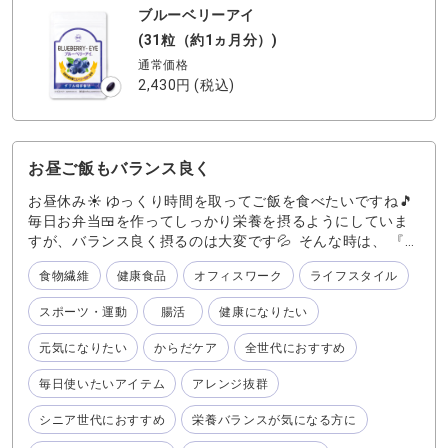
ブルーベリーアイ
(31粒（約1ヵ月分）)
通常価格
2,430円
(税込)
お昼ご飯もバランス良く
お昼休み☀️ ゆっくり時間を取ってご飯を食べたいですね🎵
毎日お弁当🍱を作ってしっかり栄養を摂るようにしていま
すが、バランス良く摂るのは大変です💦 そんな時は、 『わ
かさのたんぱく習慣』 です。足りない栄養を補ってくれる
食物繊維
健康食品
オフィスワーク
ライフスタイル
心強い味方‼️ 歳を重ねる毎に、筋肉は大切💪 『わかさのた
んぱく習慣』 は、丈夫な筋肉づくりに必要な成分を中心と
スポーツ・運動
腸活
健康になりたい
した3つのこだわりの配合しています。 1. アミノ酸を多く
含むホエイプロテインが筋肉の成長を助けてくれます。 2.
元気になりたい
からだケア
全世代におすすめ
不足しがちなカルシウムも一緒に摂取できます。 3. たんぱ
く質とカルシウムの吸収をサポートする6種類のビタミン・
毎日使いたいアイテム
アレンジ抜群
ミネラル配合 『わかさのたんぱく習慣』ホエイプロテイン
は、ミルク味なので、朝のスープに混ぜたり色々アレンジ
シニア世代におすすめ
栄養バランスが気になる方に
が可能です🥣 他にもソイプロテインが配合された 抹茶味