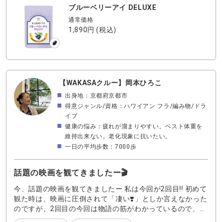
ブルーベリーアイ DELUXE
通常価格
1,890円
(税込)
【WAKASAクルー】岡本ひろこ
出身地：京都府京都市
得意ジャンル/資格：ハワイアン フラ/編み物/ドラ
イブ
健康の悩み：疲れが溜まりやすい。ベスト体重を
維持出来ない。老化現象に抗いたい。
一日の平均歩数：7000歩
話題の映画を観てきましたー🎬
今、話題の映画を観てきましたー 私は今回が2回目‼️ 初めて
観た時は、映画に圧倒されて「凄い❣️」としか言えなかった
のですが、2回目の今回は物語の筋がわかっているので、今
回は舞台衣装や美術の方までしっかり観ることができて倍