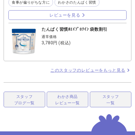
食事が偏りがちな方に
わかさのたんぱく習慣
や、ブルーベリー味、カフェ・オ・レ味もあります。 吸収
速度のはやいホエイプロテイン（動物性）と吸収速度がゆ
レビューを見る
っくりなソイプロテイン（植物性）の2種類を同時に摂取す
ることで、たんぱく質の吸収性を持続させることが確認さ
れています。 お気に入りの味の『たんぱく習慣』を見つけ
たんぱく習慣ﾎｴｲﾌﾟﾛﾃｲﾝ 袋数割引
て健やかなカラダを目指しましょう❤️
通常価格
3,780円
(税込)
このスタッフのレビューをもっと見る
スタッフ
わかさ商品
スタッフ
ブログ一覧
レビュー一覧
一覧