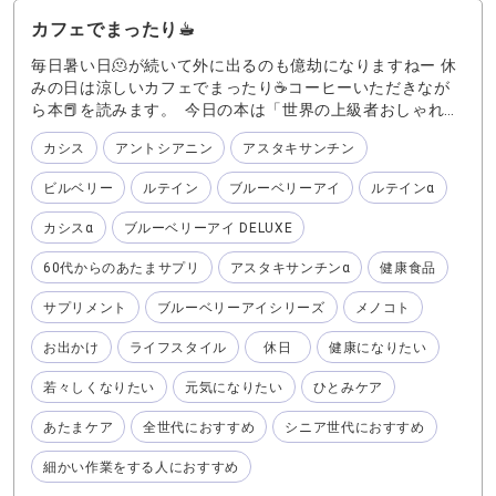
カフェでまったり☕︎
毎日暑い日🫠が続いて外に出るのも億劫になりますねー 休
みの日は涼しいカフェでまったり☕️コーヒーいただきなが
ら本📕を読みます。 今日の本は「世界の上級者おしゃれス
ナップ」と言う写真集📖 とってもオシャレな先輩たちが写
カシス
アントシアニン
アスタキサンチン
ってらっしゃって、私もこんな風に歳を重ねたい❣️と、思わ
せていただきました。 それにはひとみやあたまのケアが大
ビルベリー
ルテイン
ブルーベリーアイ
ルテインα
切! 『ブルーベリーアイ』🫐 『ルテインα』 『カシスα』の
３つでこれからもしっかりと「みる」をサポートしてもら
カシスα
ブルーベリーアイ DELUXE
って、色んな本を読んでいきたいです♪ 『ブルーベリーア
イ』は、ひとみの注目健康成分である「アントシアニン」
60代からのあたまサプリ
アスタキサンチンα
健康食品
が豊富な北欧の野生種ブルーベリー「ビルベリー」を使用
していることはもちろん！ひとみを休めるためにハーブ3種
サプリメント
ブルーベリーアイシリーズ
メノコト
類を厳選配合。ハーブでよく知られているカモミール、レ
お出かけ
ライフスタイル
休日
健康になりたい
モンバーム、ラベンダーでひとみを休めリラックス気分で
健康に導きます。 『カシスα』にはビルベリーには含まれ
若々しくなりたい
元気になりたい
ひとみケア
ないカシス特有のアントシアニンが2種類含まれます。この
カシスアントシアニンこそが、近くのものを見続けるとき
あたまケア
全世代におすすめ
シニア世代におすすめ
に起こるコリに働きかけます。 『ルテインα』には、ニン
ジン37本分のルテインが含まれています。さらに、毎日の
細かい作業をする人におすすめ
健康をサポートする「ゼアキサンチン」「亜鉛」「トコト