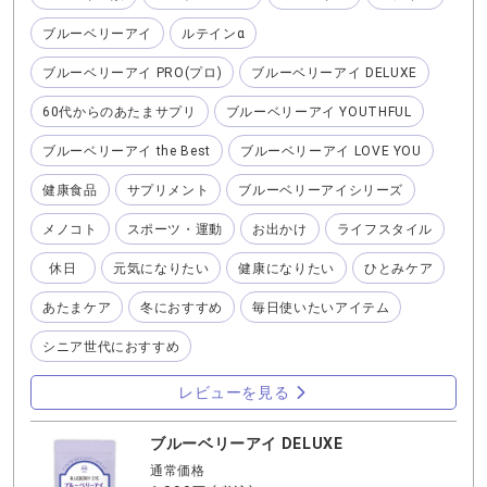
『ブルーベリーアイ DELUXE 』 あたまには、記憶力を維
ブルーベリーアイ
ルテインα
持することをサポートしてくれる ❣️『60代からのあたまサ
プリ』 この2つのサプリメントでバッチリ👍 いつまでも好
ブルーベリーアイ PRO(プロ)
ブルーベリーアイ DELUXE
きな所へ行けて美しい冬の景色を見ることが出来るように
するには毎日のお手入れが大事だと思っています♪
60代からのあたまサプリ
ブルーベリーアイ YOUTHFUL
ブルーベリーアイ the Best
ブルーベリーアイ LOVE YOU
健康食品
サプリメント
ブルーベリーアイシリーズ
メノコト
スポーツ・運動
お出かけ
ライフスタイル
休日
元気になりたい
健康になりたい
ひとみケア
あたまケア
冬におすすめ
毎日使いたいアイテム
シニア世代におすすめ
レビューを見る
ブルーベリーアイ DELUXE
通常価格