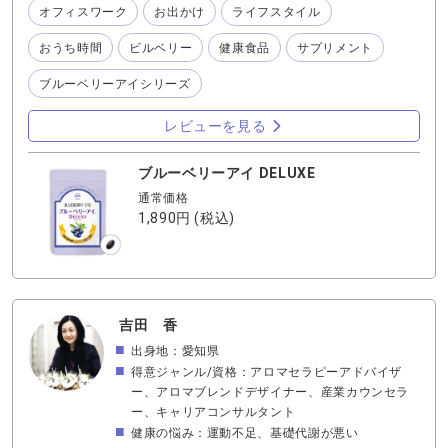
長を活かしながら、 毎日の習慣として続けやすい配合にこ
オフィスワーク
お出かけ
ライフスタイル
だわりました。 「これから先も、好きなことを楽しみた
い」 「年齢に合ったケアを、自然に続けたい」 そんな想い
おうち時間
ビルベリー
健康食品
サプリメント
を大切にする方に、 日々の習慣として選ばれています。 年
ブルーベリーアイシリーズ
齢に合わせたケアを、 特別なことではなく、 いつもの毎日
に、そっとプラスしませんか。 まだまだ、いろんなことを
レビューを見る
楽しみたいですね♡
ブルーベリーアイ DELUXE
通常価格
1,890円
(税込)
吉田 香
出身地：愛知県
得意ジャンル/資格：アロマセラピーアドバイザ
ー、アロマブレンドデザイナー、産業カウンセラ
ー、キャリアコンサルタント
健康の悩み：運動不足、基礎代謝が悪い