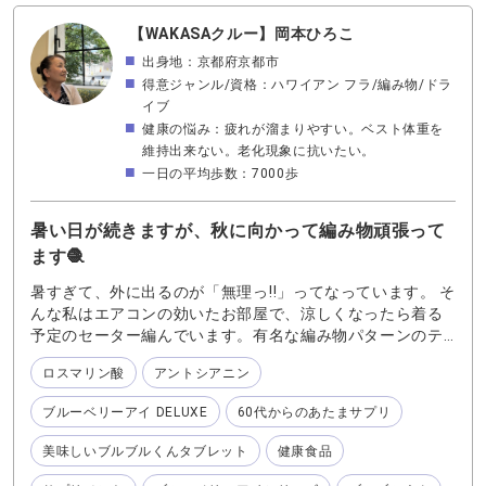
すめは ひとみのケアに集中したい場合は ひとみの事を一番
に考えつくられた『ブルーベリーアイ』 なんとなくの不調
【WAKASAクルー】岡本ひろこ
や、ひとみ以外にも健康が気になる方には 『ブルーベリー
出身地：京都府京都市
アイDELUXE（デラックス）』 から始めてみてはいかがで
得意ジャンル/資格：ハワイアン フラ/編み物/ドラ
しょうか？というものになります 確かに、年齢とともに問
イブ
題を抱えるのは、ひとみだけでなく とにかくあちらこちら
健康の悩み：疲れが溜まりやすい。ベスト体重を
に次々問題が発生し始めます… それを全方位からサポート
維持出来ない。老化現象に抗いたい。
しようというサプリ だからデラックスなのね…と納得しま
一日の平均歩数：7000歩
した（＊個人の感想です） 最近買い換えたスマホの操作の
習得に熱中し、その他にも色々気になる年頃の両親には
『ブルーベリーアイDELUXE（デラックス）』を勧めようと
暑い日が続きますが、秋に向かって編み物頑張って
思います 『ブルーベリーアイDELUXE（デラックス）』の
ます🧶
特徴をまとめると ・小さいめの粒なのに１粒でOK ・年齢
とともに起こる不具合をサポートする成分を上手くチョイ
暑すぎて、外に出るのが「無理っ‼️」ってなっています。 そ
スしているので 色々な種類の栄養素の必要を感じている方
んな私はエアコンの効いたお部屋で、涼しくなったら着る
にもたくさんのサプリを飲む前に まずはコレ１粒からおす
予定のセーター編んでいます。有名な編み物パターンのテ
すめしたい！ そういう意味でもコスパ最高なのに
クニカルエディターがデザインしたranunculus(ラナンキュ
DELUXE（デラックス）なサプリです
ロスマリン酸
アントシアニン
ラス セーター)です！ ウール60％、コットン20%.シルク
10%更にリネンも10%入っているピンクの手染めの糸🧵
ブルーベリーアイ DELUXE
60代からのあたまサプリ
で、手触りも良くて完成が楽しみ！ セーターの制作を影で
支えてくれているのは、いつものメンバー 『ブルーベリー
美味しいブルブルくんタブレット
健康食品
アイ DELUXE』 『60代からのあたまサプリ』 そしてオヤ