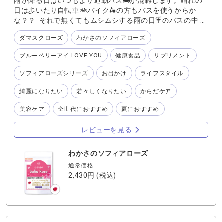
雨が降る日はいつもより通勤バス🚌が混雑します。晴れの
日は歩いたり自転車🚲バイク🛵の方もバスを使うからか
な？？ それで無くてもムシムシする雨の日☔のバスの中 湿
気と人混みで独特の香りがします💦 自分自身はどう？匂っ
ダマスクローズ
わかさのソフィアローズ
てないかな？ 心配な時もあるので、私はエチケットとして
わかさ生活の薔薇🌹香るサプリメント 『わかさのソフィア
ブルーベリーアイ LOVE YOU
健康食品
サプリメント
ローズ』を一粒飲んでいます♪ 香水の様な直接の香りでは
無く ほのかに香ってくれるのが良いのです💕 わかさのソフ
ソフィアローズシリーズ
お出かけ
ライフスタイル
ィアローズ』に配合されているローズオイルは、約2,600本
のダマスクローズからたった１ｇしかとれない最高級のロ
綺麗になりたい
若々しくなりたい
からだケア
ーズオイルを100%使用。 からだの内側から優しく香るダ
マスクローズ🌹の香りを是非お試しくださいね☆
美容ケア
全世代におすすめ
夏におすすめ
レビューを見る
わかさのソフィアローズ
通常価格
2,430円
(税込)