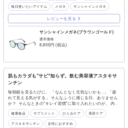
ジングケア」を物理的にサポートしてくれる。まさに「か
ける美容液」。 10年後の自分のために、今できる最高の投
毎日使いたいアイテム
メガネ
サンシャインメガネ
資だと思って愛用しています。 ✨スペック2：サングラス
なのに「視界が暗くない」不思議 「有害な光をカットする
レビューを見る
=レンズの色が濃くなる」というのは今までの常識でした。
でも、これは光の中でも人間が心地よいと感じる「可視光
サンシャインメガネ(ブラウンゴールド)
線」をしっかり通す(透過率 約76.3%)設計なんです。 だか
通常価格
ら、かけていても視界がとにかく明るい！ ・仕事中：PC
8,800円
(税込)
画面の色味を損なわず、ブルーライトから瞳を守る。 ・
夜： 対向車のライトの眩しさを抑えつつ、夜道は明るく見
える（夜間運転基準クリア）。24時間、どんなシーンでも
「つけっぱなし」でいられるストレスフリーさは感動モノ
です。 ✨スペック３：細部まで宿る「わかさ生活」のこだ
わり 「サプリメントの会社がなぜメガネ？」と思うかもし
肌もカラダも“サビ”知らず。飲む美容液アスタキサ
れませんが、瞳を研究し尽くしたプロだからこそ作れた逸
ンチン
品だと実感しています。 9層構造の多機能レンズ： 表面・
毎朝鏡を見るたびに、 「なんとなく元気ないかも…」「疲
裏面の両方に施された特殊コートが、光の反射（チラつ
れて見える気がする」 そんなふうに感じる日、ありません
き）を徹底排除。 超軽量＆跡がつかない： シリコン製の鼻
か？ そんなときの“キレイ習慣”に取り入れたいのが、 内側
パッドを採用しているので、長時間かけてもメイクが崩れ
から美しさをサポートする『アスタキサンチンα』です。
にくく、鼻に跡が残りにくい。 🌿瞳の健康は、オシャレに
健康食品
サプリメント
ひとみケア
美容ケア
アスタキサンチンは、美容や健康を気遣う方の間で 日々の
守れる 「可愛いからつけたい」 「でも、気づいたら瞳も目
キレイづくりに役立つ成分として知られています。 紫外線
もとの肌も守られていた」 そんな理想を叶えてくれるの
アスタキサンチン
女性におすすめ
や乾燥などの外環境に負けない、いきいきとした毎日を応
が、このサンシャインメガネです。 上品なブラウンゴール