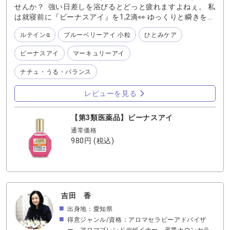
せんか？ 強い日差しを浴びるとどっと疲れますよねぇ。 私
は就寝前に『ビーナスアイ』を1,2滴👀 ゆっくりと瞬きをし
て、じんわりと拡がるのをゆっくり感じます。 トロンとし
ルテインα
ブルーベリーアイ 小粒
ひとみケア
た瞳を包むような感覚に癒されますよ💘 お休み前のルーテ
ィンに目の癒やしを取り入れてみませんか？ 心地よい習慣
ビーナスアイ
マーキュリーアイ
は安眠スイッチになるかもですよ😘
ナチュ・うる・バランス
レビューを見る
【第3類医薬品】ビーナスアイ
通常価格
980円
(税込)
吉田 香
出身地：愛知県
得意ジャンル/資格：アロマセラピーアドバイザ
ー、アロマブレンドデザイナー、産業カウンセラ