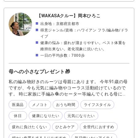
のばかりを長時間見ていると ピント調整のために使われて
いる目の筋肉が疲労するそうです それが、いわゆる「疲れ
【WAKASAクルー】岡本ひろこ
目」なのですね ピント調整には目の筋肉が使われており 遠
出身地：京都府京都市
くを見る筋肉と、近くを見る筋肉は異なります そのため、
近距離ばかりを見続けていると 遠距離を見るために必要な
得意ジャンル/資格：ハワイアン フラ/編み物/ドラ
筋肉をあまり使わなくなり 次第にその筋肉が弱くなってし
イブ
まうそうです それを放置してしまうと 「ずっと見えづらい
健康の悩み：疲れが溜まりやすい。ベスト体重を
状態」が定着してしまう可能性もあります そうなる前に、
維持出来ない。老化現象に抗いたい。
日頃から目の疲労を和らげておくことが大切ですね 目の筋
一日の平均歩数：7000歩
肉をほぐすためには 近くと遠くを見ることを交互に繰り返
すとピント調整機能が鍛えられるそうです ぜひ、意識して
母への小さなプレゼント🎁
取り入れてみてください それと合わせて使いたいのが、目
薬「ビーナスアイ」です WEBページには、目薬の成分とそ
私の編み物好きのルーツは母親にあります。 今年91歳の母
の働きについて詳しい説明があります ・目のピント調節機
ですが、今も元気に編み物やコーラス活動続けているので
能に作用し、目の疲れを改善します ・目の調節機能を助け
す。 時に家族に手編み🧶のセーター等編んでくれる母に、
ます ・目の疲れなどの症状を改善します この説明に惹かれ
いつまでもこの趣味が続けられるようにと目薬をプレゼン
て、購入してみました 使用感は、とろみのないさらっとし
医薬品
メノコト
おうち時間
ライフスタイル
トしました。 【第3類医薬品】『ビーナスアイ』は点眼に
た液体で、さし心地はとても優しい印象です さした後に目
より、目の疲れをダイレクトに和らげたり、目のかすみ、
休日
健康になりたい
元気になりたい
を閉じるとじんわりと広がり まぶたを開くと、少しすぅー
目のかゆみに効果があります。 疲れた目の機能を改善する
っとする軽い爽快感があります 1個から購入できますが、3
成分、目のかゆみや炎症を抑える成分、また目の新陳代謝
疲れに負けたくない
ひとみケア
全世代におすすめ
個セットが断然おすすめです 最初は「えー、3つも必要か
を活発にするなど8種類の有効成分をバランスよく配合。代
な？」と思っていましたが 職場に1つ、いつも持ち歩くバ
謝を促すことにより蓄積された頑固な疲れを和らげてくれ
細かい作業をする人におすすめ
毎日使いたいアイテム