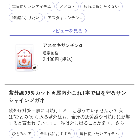
援します。 1日1粒を目安に続けるだけのシンプルケア。
ドの輝きは、どんなコーデも格上げしてくれます。 10年後
毎日使いたいアイテム
メノコト
疲れに負けたくない
「朝のメイク時間が楽しみになった」「前向きな気分で過
の自分のために、そして毎日を快適に過ごすために使って
ごせる」など、感じることも多くなりました。 忙しい毎日
います。
綺麗になりたい
アスタキサンチンα
でも自分らしく美しさを磨きたい方の心強いパートナーと
して、ぜひお試しください。
レビューを見る
アスタキサンチンα
通常価格
2,430円
(税込)
紫外線99％カット★屋内外これ1本で目を守るサン
シャインメガネ
紫外線対策＝肌に日焼け止め、と思っていませんか？ 実
は“ひとみ”から入る紫外線も、全身の疲労感や日焼けに影響
すると言われています。 私は外に出ることが多く、さらに
パソコン作業も長時間するので、目の紫外線対策がずっと
ひとみケア
全世代におすすめ
毎日使いたいアイテム
気になっていました。 これまでは普通のサングラスを使っ