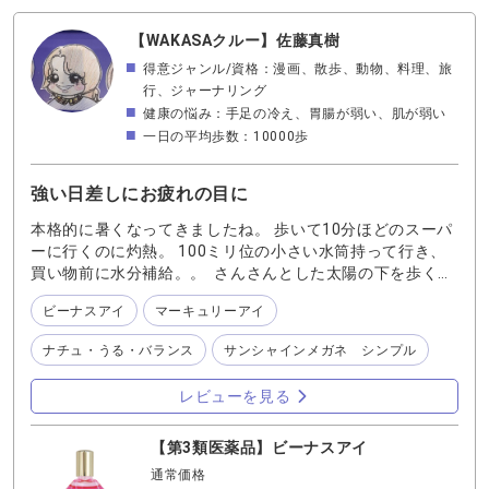
（ドライアイ対策） ●特長：涙の成分を補う＋とろみ成分
でうるおい持続。乾燥やコンタクトによる不快感に強い。
【WAKASAクルー】佐藤真樹
●差し心地：とろんと包み込むようなやさしさ。 ●コンタク
得意ジャンル/資格：漫画、散歩、動物、料理、旅
ト：全てのコンタクトに対応。 ●おすすめシーン： ・長
行、ジャーナリング
時間のPC仕事や勉強で目がバキバキに乾くとき ・コンタ
健康の悩み：手足の冷え、胃腸が弱い、肌が弱い
クト装着中の乾燥感やゴロつきが気になるとき 👉ワンポイ
一日の平均歩数：10000歩
ント：「乾きにくくなるから、デスクワークの相棒！」 ◆
ナチュ・うる・バランス（涙不足対策） ●特長：涙に含ま
れる7つのイオンをバランス配合。超低刺激で敏感な目にも
強い日差しにお疲れの目に
やさしい。 ●差し心地：刺激がほぼなく、自然にうるおう
感じ。 ●コンタクト：全てのコンタクトに対応。 ●おすすめ
本格的に暑くなってきましたね。 歩いて10分ほどのスーパ
シーン： ・刺激の強い目薬が苦手な方 ・ゲームや動画
ーに行くのに灼熱。 100ミリ位の小さい水筒持って行き、
に熱中して「気づいたら目がバキバキ」のとき ・日中、
買い物前に水分補給。。 さんさんとした太陽の下を歩く
こまめにうるおい補給したいとき 👉ワンポイント：「とに
と、汗がじわぁ〜と出て良くわからないテンションになる
ビーナスアイ
マーキュリーアイ
かくやさしい！小まめに差す派にぴったり。」 🔷 まとめ：
今日このごろです。 帰宅して、ふぅ〜っと座って目を閉じ
選ぶポイント🔷 ⚫︎疲れ目・炎症までカバーしたい → 『ビ
ると 「…しばしばするなぁ」 目も疲れてますよね。 そん
ナチュ・うる・バランス
サンシャインメガネ シンプル
ーナスアイ』 （ペットと暮らす方や、充血・かゆみが気
なときは『ビーナスアイ』をひとたらし。 目を閉じて、じ
になる方に◎） ⚫︎乾きやすい・仕事で目を酷使する方 →
わぁと目に広がり気持ちいい🥹「そうです、ワタクシ瞳も
レビューを見る
『マーキュリーアイ』 （PC仕事や長時間コンタクトに
疲れてます。癒しをありがとう」と言われてる気分になり
◎） ⚫︎刺激に弱い・やさしく潤したい → 『ナチュ・う
ます。 夏の瞳のケアに是非お試しくださいませ！
る・バランス』 （敏感な目質の方や、日常使いに◎）
【第3類医薬品】ビーナスアイ
通常価格