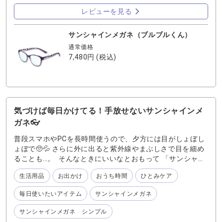
い！」 🗣「デザインが控えめでどんな服にも合う」 🗣
レビューを見る
「軽いから長時間つけても気にならない♪」 私も実際に使
っていて、この声に大共感です(^^♪ このフレーム、わずか
16gの超軽量！ 長時間かけてもズレにくくて、メガネをか
サンシャインメガネ（ブルブルくん）
け慣れていない方にもぴったりです。 さらに、デザインの
通常価格
細かさにも注目✨ サイドのブルブルくんモチーフ、近くで
7,480円
(税込)
見ると本当に繊細で可愛いんです(⸝⸝˃ ᵕ ˂⸝⸝) 控えめな紫カ
ラーも上品で、ファッションのアクセントにも◎ そし
て、サンシャインメガネの最大の魅力は特別なレンズ☀️ ブ
ルーライト・紫外線・近赤外線までカットしてくれるか
ら、スマホ・PC・外出時と、どんなシーンでも目を守って
気づけば毎日かけてる！手放せないサンシャインメ
くれるんです( ¯﹀¯ )✧ 私はこれを使いはじめてから、夕方
ガネ👓
の目の重だるさが軽くなりました〜！ 見た目も機能もこだ
わりの一本で、「目の快適さ」を実感してみてください♪
普段スマホやPCを長時間使うので、夕方には目がしょぼし
ょぼで🥺💦 さらに外に出ると紫外線やまぶしさで目を細め
ることも…。 そんなときにいいなとおもって 「サンシャイ
ンメガネ」をかけています 最初は本当に違いあるのかな？
生活用品
お出かけ
おうち時間
ひとみケア
と思ってましたが、使ってみたら びっくりするくらいラク
です！！ もう手放せなくて、仕事用と家用で2本持ちです
毎日使いたいアイテム
サンシャインメガネ
😂 💻 仕事中はPCのブルーライト対策に！ → 夕方の目の疲
れが全然違う！ 🏠 家ではスマホ＆テレビを見るときに！
サンシャインメガネ シンプル
→ ひとみのためをおもい、気づいたらずっとかけてる😂🩵