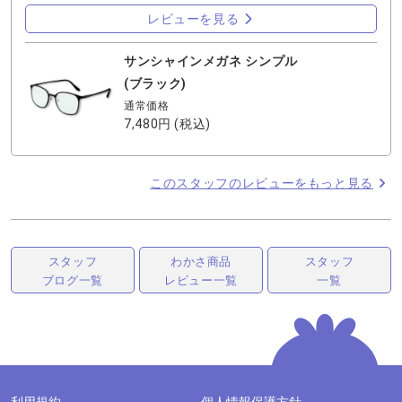
🚗 外出時は紫外線対策＆運転にも◎ → 視界が自然で運転し
レビューを見る
やすい！ 超軽量フレーム だから、長時間かけても耳や鼻が
痛くならないのが本当に助かってます✨ 気づけば毎日かけ
サンシャインメガネ シンプル
てるくらい快適です…！ しかもおしゃれにつけれるのがい
いな〜と🔥🔥 1本持っておくと、もう手放せなくなります
(ブラック)
😂💖
通常価格
7,480円
(税込)
このスタッフのレビューをもっと見る
スタッフ
わかさ商品
スタッフ
ブログ一覧
レビュー一覧
一覧
利用規約
個人情報保護方針