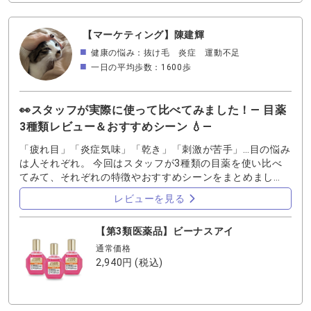
【マーケティング】陳建輝
健康の悩み：抜け毛 炎症 運動不足
一日の平均歩数：1600歩
👀スタッフが実際に使って比べてみました！― 目薬
3種類レビュー＆おすすめシーン 💧―
「疲れ目」「炎症気味」「乾き」「刺激が苦手」…目の悩み
は人それぞれ。 今回はスタッフが3種類の目薬を使い比べ
てみて、それぞれの特徴やおすすめシーンをまとめまし
た。 ぜひ選ぶときの参考にしてください！ ◆ ビーナスア
レビューを見る
イ（疲れ目・炎症対策） ●特長：3種の中で唯一、炎症やか
ゆみにも効く目薬。8種類の有効成分で、疲労した目を回復
【第3類医薬品】ビーナスアイ
＆代謝アップ。 ●差し心地：すっきり爽やか。清涼感とい
うほどでもないが、個人的に一番好きな爽快感。 ●コンタ
通常価格
クト：ハードのみOK。 ●おすすめシーン： ・仕事終わり
2,940円
(税込)
の目の充血や疲れ ・就寝前の目のケア ・朝のリフレッ
シュ 👉ワンポイント：炎症やかゆみにも効くので、ペット
のいる家庭には特におすすめ！」 ◆ マーキュリーアイ