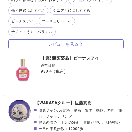
ッグの中に1つ、寝室の枕元に1つ それくらいあって、ちょ
ます。 これを使ってこれからも健康な目で活力あふれる毎
うどよかったと感じています 慢性的に目の疲れを感じる時
日を過ごしてくれたらなぁ〜との想いでプレゼント🎁する
働く世代におすすめ
シニア世代におすすめ
には、 サプリメント➕目薬が私のおすすめです
事にしました。 年末年始に日頃お世話になっているが、
ビーナスアイ
マーキュリーアイ
中々感謝を伝えられない大切な人に小さなプレゼントして
みませんか？
ナチュ・うる・バランス
レビューを見る
【第3類医薬品】ビーナスアイ
通常価格
980円
(税込)
【WAKASAクルー】佐藤真樹
得意ジャンル/資格：漫画、散歩、動物、料理、旅
行、ジャーナリング
健康の悩み：手足の冷え、胃腸が弱い、肌が弱い
一日の平均歩数：10000歩