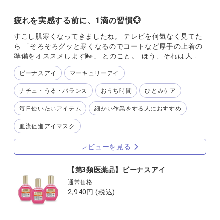
疲れを実感する前に、1滴の習慣💮
すこし肌寒くなってきましたね。 テレビを何気なく見てた
ら 「そろそろグッと寒くなるのでコートなど厚手の上着の
準備をオススメします🌬️」 とのこと。 ほう、それは大
変。 なんてたって、乾燥の季節!!!! ハンドクリームやらボデ
ビーナスアイ
マーキュリーアイ
ィクリームとかは、自分の変化が目に見えたり感じやすい
と思いますが 目はどうですか？？ 「何となく目が疲れ
ナチュ・うる・バランス
おうち時間
ひとみケア
る」 「しばしばしてくるなぁ」 と思ってから目薬探しがち
ですよねぇ。 でも疲れたなと実感する前の1滴を習慣にし
毎日使いたいアイテム
細かい作業をする人におすすめ
てみませんか？ スマホやパソコンを長時間見てると、瞬き
することも忘れちゃいますよねぇ。 休憩時間に1滴、寝る
血流促進アイマスク
前に1滴などの習慣で 疲れにくい対策してみてはいかがで
すか？？ ビーナスアイは、とろりとじんわりと瞳に広がっ
レビューを見る
ていき心地よいです。 オススメはお休み前 横になってから
1滴垂らしてから瞳を閉じるとじわぁと広がっていくことが
【第3類医薬品】ビーナスアイ
より実感できて気持ちいいですよ！ 気持ちいいと自然と習
通常価格
慣になりやすい！ まずは1滴お試しあれ🤗
2,940円
(税込)