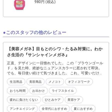
980円
(税込)
このスタッフの他のレビュー
【美容メガネ】目もとのシワ・たるみ対策に。わか
さ生活の『サンシャインメガネ』
正直、デザインに一目惚れでした。 この「ブラウンゴール
ド」を見た時、絶妙なニュアンスカラーに惹かれて即決。
でも、毎日使い続けて気づきました。 これ、可愛いだけじ
ゃなくて、レンズのスペックが「変態級(褒め言葉)」です。
生活用品
美容商品
メノコト
オフィスワーク
✨スペック1：老化光線「近赤外線」をブロックする衝撃
知っていますか？紫外線よりも肌の奥深くまで届き、目も
おうち時間
お出かけ
ライフスタイル
とのシワやたるみを引き起こす「近赤外線」の存在を。 サ
ンシャインメガネは、これを約38.5%もカットします。
疲れに負けたくない
ひとみケア
美容ケア
・紫外線 約99%カット ・ブルーライト 約34.9%カット
・近赤外線 約38.5%カット これ一本で、目もとの「エイ
アンチエイジング
全世代におすすめ
夏におすすめ