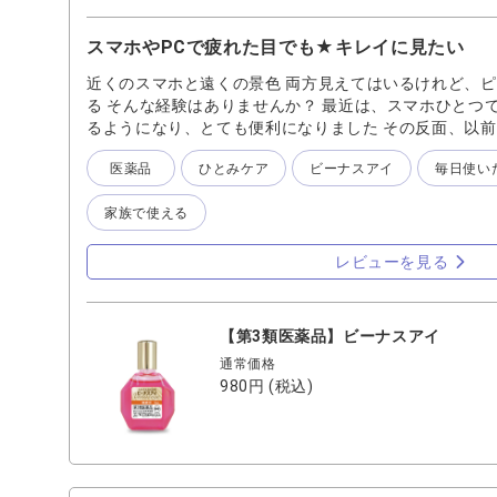
スマホやPCで疲れた目でも★キレイに見たい
近くのスマホと遠くの景色 両方見えてはいるけれど、
る そんな経験はありませんか？ 最近は、スマホひとつ
るようになり、とても便利になりました その反面、以
間、近くの画面を見続けていると感じます 夕方になる
医薬品
ひとみケア
ビーナスアイ
毎日使い
ど、何らかの画面を一日中見続けた結果 画面以外のも
見えづらい…そんなことが増えてきました 私自身、見
家族で使える
あることもあり 近距離で画面を見る分には不便を感じて
の疲れは強く感じています 「1時間に1回程度、遠くを
言われていますが ふと顔を上げて遠くを見て目を休ませ
レビューを見る
自体が少し辛いと感じる時があります 知らず知らずの
いえ、できなくなってきているのではないか…と感じる
ばかりを長時間見ていると ピント調整のために使われ
【第3類医薬品】ビーナスアイ
です それが、いわゆる「疲れ目」なのですね ピント調
通常価格
遠くを見る筋肉と、近くを見る筋肉は異なります その
980円
(税込)
いると 遠距離を見るために必要な筋肉をあまり使わなく
ってしまうそうです それを放置してしまうと 「ずっと
まう可能性もあります そうなる前に、日頃から目の疲
すね 目の筋肉をほぐすためには 近くと遠くを見ること
機能が鍛えられるそうです ぜひ、意識して取り入れてみ