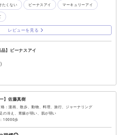
けたくない
ビーナスアイ
マーキュリーアイ
目のコンディションを整える目薬」 ビーナスアイに
ンB6・タウリン・抗炎症成分 などが配合されています。
ズ
 ☑️充血 ☑️目のかゆみ ☑️炎症 ☑️
しています。 ✔︎実際の使用感：一言で言うと「目のコ
、しっかりとした使用感」です。 ・疲れた目が楽
レビューを見る
じ ・目のリセット感がある 特に ☑️PC作
目が重い時 に向いています。 こんな人におすす
 ・充血しやすい ・目の不調をしっかり
薬品】ビーナスアイ
イ/乾きを潤す“やさしい目薬” ✔︎特徴：涙に近い成分で
主成分は・塩化ナトリウム・ヒプロメロース(潤い成分)
)
す。 ✔︎効果：☑️目の乾き ☑️コンタクト時の不快
のかすみ に対応しています。 ✔︎実際の使用
かく優しい」です。 ・刺激が少ない ・自然
やすい こんな人におすすめ ・ドライアイ
目薬の刺激が苦手な人 ⭐️ビーナスアイとマー
比較】 ■ ビーナスアイ：タイプ治療型、刺激ややあり、
ルー】佐藤真樹
△、炎症◎ ■マーキュリーアイ：タイプ潤い型、刺激少
資格：漫画、散歩、動物、料理、旅行、ジャーナリング
タクト◎、炎症△ 結論 しっかりケアしたい日は「ビー
足の冷え、胃腸が弱い、肌が弱い
的な潤いケアには「マーキュリーアイ」がおすすめです。
10000歩
アイで潤いケア 夜→ビーナスアイで一日の疲れをケア と
。 目の状態に合わせて選ぶことで、より快適に過ごせる