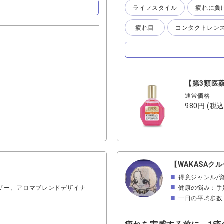
ライフスタイル
疲れに負
特徴：8種類の有効成分で「
は、・ビタミンB12・ビタミ
疲れ目
コンタクトレン
✔︎効果：☑️目の疲れ
目のかすみ など幅広く対応
ンディションが整うような
になる ・充血が引く感
業 ☑️スマホ疲れ ☑️
め ・目の疲れが強い
【第3類医
ケアしたい 🔵マーキュリーア
通常価格
乾きをケア。潤い重視の目薬 
980円
(税込
などで、涙を補助する設計で
感 ☑️目の疲れ ☑️目
感：一言で言うと「とに
な潤い ・何回でも使い
・コンタクト使用者 ・
キュリーアイの違い⭐️【徹底
【WAKASAク
疲れ目◎、乾き○、コンタクト
得意ジャンル/
ない、疲れ目○、乾き◎、コン
ザー、アロマブレンドデザイナ
健康の悩み：手
ナスアイ」 目の乾きや日常
一日の平均歩数：
私自身は、 朝→マーキュリー
いうように使い分けています
と感じています。