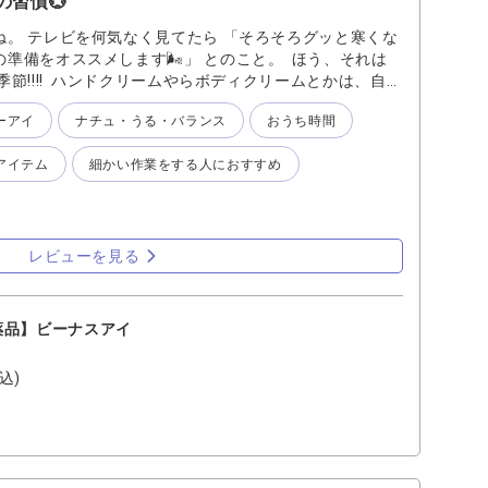
の習慣💮
。 テレビを何気なく見てたら 「そろそろグッと寒くな
準備をオススメします🌬️」 とのこと。 ほう、それは
節!!!! ハンドクリームやらボディクリームとかは、自分
すいと思いますが 目はどうですか？？ 「何となく目が
ーアイ
ナチュ・うる・バランス
おうち時間
なぁ」 と思ってから目薬探しがちですよねぇ。 でも疲
習慣にしてみませんか？ スマホやパソコンを長時間見て
アイテム
細かい作業をする人におすすめ
ゃいますよねぇ。 休憩時間に1滴、寝る前に1滴などの習
てはいかがですか？？ ビーナスアイは、とろりとじんわり
す。 オススメはお休み前 横になってから1滴垂らして
がっていくことがより実感できて気持ちいいですよ！ 気
すい！ まずは1滴お試しあれ🤗
レビューを見る
薬品】ビーナスアイ
込)