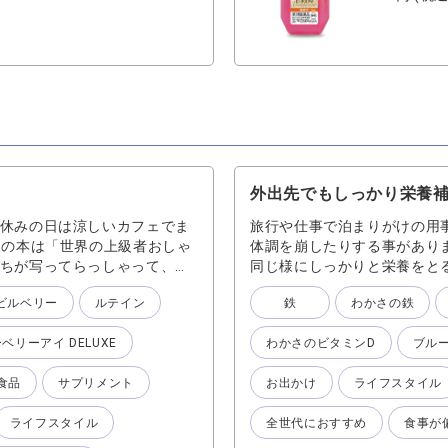
：刺激がほぼなく、自然にう
 ●おすすめシーン： ・刺激
づいたら目がバキバキ」のと
ポイント：「とにかくやさし
ント🔷 ⚫︎疲れ目・炎症ま
す方や、充血・かゆみが気にな
 『マーキュリーアイ』 （PC
く潤したい → 『ナチュ・う
外出先でもしっかり栄養補給
 休みの日は涼しいカフェでま
旅行や仕事で泊まりがけの用事
日の本は「世界の上級者おしゃ
体調を崩したりする事があり
たちが写ってらっしゃって、私
同じ様にしっかりと栄養をと
た。 それにはひとみやあたま
しかし、普段の食事から摂る
ビルベリー
ルテイン
鉄
わかさの鉄
 『カシスα』の３つでこれから
やストレスにより体に鉄が吸
本を読んでいきたいです♪
まうことも。 『わかさの鉄』
ベリーアイ DELUXE
わかさのビタミンD
ブル
「アントシアニン」が豊富な
ん草約12株相当※2 の鉄分
ることはもちろん！ひとみを
キス 鉄の吸収をサポートする
食品
サプリメント
お出かけ
ライフスタイル
られているカモミール、レモン
のこだわり配合で外出中や旅行
康に導きます。 『カシスα』
日々を送りたいあなたにオス
ライフスタイル
全世代におすすめ
食事が
ニンが2種類含まれます。この
きに起こるコリに働きかけま