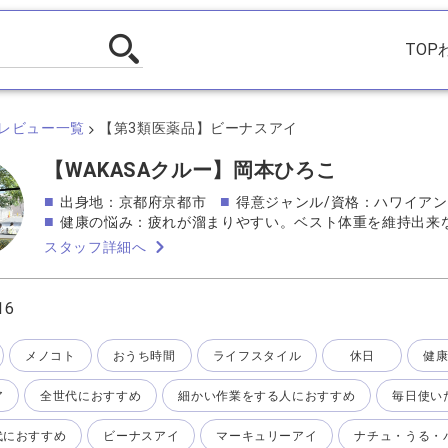
TOP
レビュー一覧
【第3類医薬品】ビーナスアイ
【WAKASAクルー】岡本ひろこ
出身地：京都府京都市
得意ジャンル/資格：ハワイアン
健康の悩み：疲れが溜まりやすい。ベスト体重を維持出来
スタッフ詳細へ
16
メノコト
おうち時間
ライフスタイル
休日
健
ア
全世代におすすめ
細かい作業をする人におすすめ
毎日使い
代におすすめ
ビーナスアイ
マーキュリーアイ
ナチュ・うる・