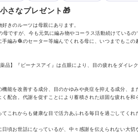
小さなプレゼント🎁
物好きのルーツは母親にあります。
歳の母ですが、今も元気に編み物やコーラス活動続けているの
に手編み🧶のセーター等編んでくれる母に、いつまでもこの
医薬品】『ビーナスアイ』は点眼により、目の疲れをダイレ
。
の機能を改善する成分、目のかゆみや炎症を抑える成分、ま
よく配合。代謝を促すことにより蓄積された頑固な疲れを和
ってこれからも健康な目で活力あふれる毎日を過ごしてくれた
に日頃お世話になっているが、中々感謝を伝えられない大切