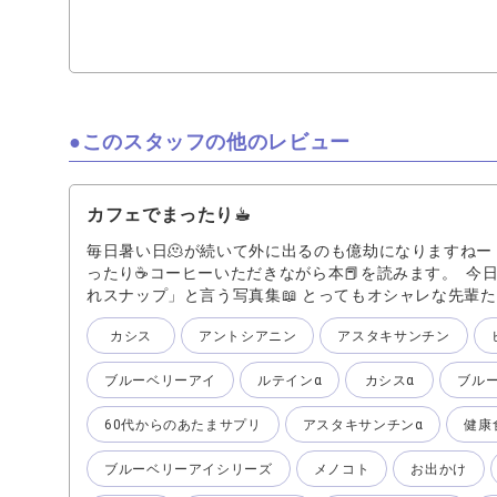
ス配合。超低刺激で敏感な目にもやさしい。 ●差し心地
るおう感じ。 ●コンタクト：全てのコンタクトに対応。
の強い目薬が苦手な方 ・ゲームや動画に熱中して「気
き ・日中、こまめにうるおい補給したいとき 👉ワン
い！小まめに差す派にぴったり。」 🔷 まとめ：選ぶポイ
でカバーしたい → 『ビーナスアイ』 （ペットと暮ら
このスタッフの他のレビュー
る方に◎） ⚫︎乾きやすい・仕事で目を酷使する方 →
仕事や長時間コンタクトに◎） ⚫︎刺激に弱い・やさし
る・バランス』 （敏感な目質の方や、日常使いに◎）
カフェでまったり☕︎
毎日暑い日🫠が続いて外に出るのも億劫になりますねー
ったり☕️コーヒーいただきながら本📕を読みます。 今
れスナップ」と言う写真集📖 とってもオシャレな先輩
もこんな風に歳を重ねたい❣️と、思わせていただきまし
カシス
アントシアニン
アスタキサンチン
のケアが大切! 『ブルーベリーアイ』🫐 『ルテインα』
もしっかりと「みる」をサポートしてもらって、色んな
ブルーベリーアイ
ルテインα
カシスα
ブルー
『ブルーベリーアイ』は、ひとみの注目健康成分である
北欧の野生種ブルーベリー「ビルベリー」を使用してい
60代からのあたまサプリ
アスタキサンチンα
健康
休めるためにハーブ3種類を厳選配合。ハーブでよく知
バーム、ラベンダーでひとみを休めリラックス気分で健
ブルーベリーアイシリーズ
メノコト
お出かけ
にはビルベリーには含まれないカシス特有のアントシア
カシスアントシアニンこそが、近くのものを見続けると