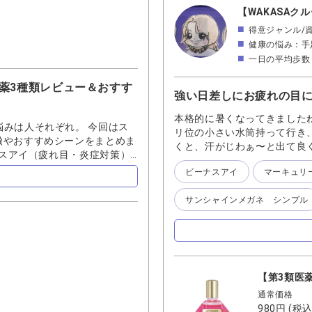
は、目薬の成分とその働きにつ
【WAKASAク
し、目の疲れを改善します ・
得意ジャンル/
ます この説明に惹かれて、購
健康の悩み：手
液体で、さし心地はとても優し
一日の平均歩数：
まぶたを開くと、少しすぅーっ
3個セットが断然おすすめです
目薬3種類レビュー＆おすす
職場に1つ、いつも持ち歩くバ
強い日差しにお疲れの目
ちょうどよかったと感じていま
目薬が私のおすすめです
本格的に暑くなってきましたね
みは人それぞれ。 今回はス
リ位の小さい水筒持って行き
徴やおすすめシーンをまとめま
くと、汗がじわぁ〜と出て良
ナスアイ（疲れ目・炎症対策）
して、ふぅ〜っと座って目を
種類の有効成分で、疲労した目
ビーナスアイ
マーキュリ
そんなときは『ビーナスアイ
涼感というほどでもないが、
ちいい🥹「そうです、ワタ
K。 ●おすすめシーン： ・
サンシャインメガネ シンプル
分になります。 夏の瞳のケ
朝のリフレッシュ 👉ワンポ
は特におすすめ！」 ◆ マ
補う＋とろみ成分でうるおい
地：とろんと包み込むような
●おすすめシーン： ・長時間
【第3類医
クト装着中の乾燥感やゴロつき
ら、デスクワークの相棒！」
通常価格
に含まれる7つのイオンをバラン
980円
(税込