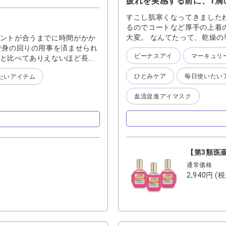
疲れを実感する前に、1滴
すこし肌寒くなってきましたね
るのでコートなど厚手の上着の
大変。 なんてたって、乾燥の季
ピントが合うまでに時間がかか
の変化が目に見えたり感じや
で身の回りの用事を済ませられ
ビーナスアイ
マーキュリ
疲れる」 「しばしばしてくる
前と比べてありえないほど長時
れたなと実感する前の1滴を
頃には、スマホやパソコンな
ひとみケア
毎日使いたい
たいアイテム
ると、瞬きすることも忘れち
のになかなかピントが合わず、
慣で 疲れにくい対策してみ
えづらさの大きな原因が乱視で
血流促進アイマスク
と瞳に広がっていき心地よいで
いませんでしたが その分、目
から瞳を閉じるとじわぁと広
見ると目の疲れが軽減する」と
持ちいいと自然と習慣になりや
ようとしても 遠くを見ること
うちに、ピント調整がしづらく
こともあります 近距離のもの
ている目の筋肉が疲労するそう
【第3類医
整には目の筋肉が使われており
通常価格
ため、近距離ばかりを見続けて
2,940円
(税
なり 次第にその筋肉が弱くな
見えづらい状態」が定着してし
労を和らげておくことが大切で
を交互に繰り返すとピント調整
てください それと合わせて使