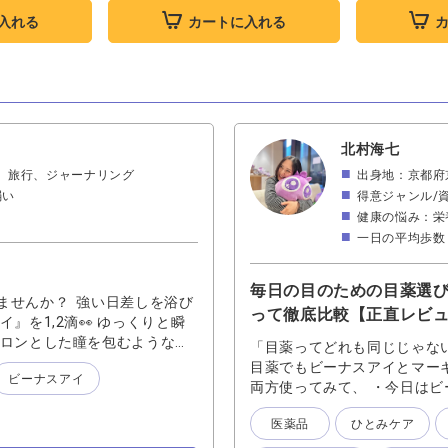
入れる
カートに入れる
北村海七
、旅行、ジャーナリング
出身地：京都府
弱い
得意ジャンル/
健康の悩み：栄
一日の平均歩数：
毎日の目のための目薬選び
ませんか？ 強い日差しを浴び
って徹底比較【正直レビ
』を1,2滴👀 ゆっくりと瞬
トロンとした瞳を包むような感
「目薬ってどれも同じじゃな
しを取り入れてみませんか？ 心
目薬でもビーナスアイとマーキ
ビーナスアイ
両方使ってみて、 ・今日はビ
ます。 この記事では、成分
医薬品
ひとみケア
うと 🟠ビーナスアイ：疲れ
き・コンタクト時の潤い 🟠