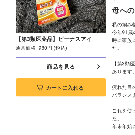
母への
私の編み
今年91
【第3類医薬品】ビーナスアイ
時に家族
通常価格
980円
(税込)
た。
【第3類
商品を見る
あります
疲れた目
カートに入れる
バランス
これを使
た。
年末年始