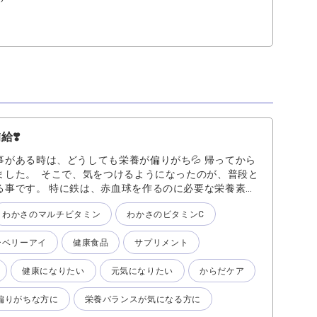
❣️
がある時は、どうしても栄養が偏りがち💦 帰ってから
ました。 そこで、気をつけるようになったのが、普段と
る事です。 特に鉄は、赤血球を作るのに必要な栄養素。
ことが難しいといわれています。 さらに生活習慣の乱れ
わかさのマルチビタミン
わかさのビタミンC
収がされにくくなり、自覚がないまま鉄不足に陥ってし
は 1粒で1日分の鉄をしっかりと補えるように、ほうれ
ーベリーアイ
健康食品
サプリメント
を凝縮配合。 更に、鉄の働きをサポートする ・プルーンエ
 ・クエン酸・ビタミンCを配合 その他も、わかさ生活
健康になりたい
元気になりたい
からだケア
先でもしっかりとからだをサポート‼️ ハツラツとした
スメです♪
偏りがちな方に
栄養バランスが気になる方に