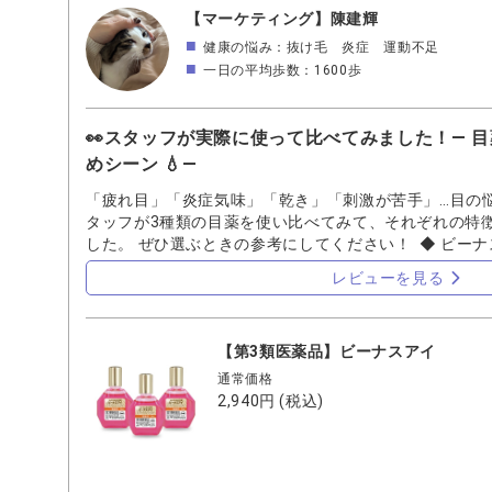
いたいのが、目薬「ビーナスアイ」です WEBページに
【マーケティング】陳建輝
いて詳しい説明があります ・目のピント調節機能に作用
健康の悩み：抜け毛 炎症 運動不足
目の調節機能を助けます ・目の疲れなどの症状を改善し
一日の平均歩数：1600歩
入してみました 使用感は、とろみのないさらっとした
い印象です さした後に目を閉じるとじんわりと広がり 
とする軽い爽快感があります 1個から購入できますが、
👀スタッフが実際に使って比べてみました！― 
最初は「えー、3つも必要かな？」と思っていましたが 
ッグの中に1つ、寝室の枕元に1つ それくらいあって、
めシーン 💧―
す 慢性的に目の疲れを感じる時には、 サプリメント➕
「疲れ目」「炎症気味」「乾き」「刺激が苦手」…目の悩
タッフが3種類の目薬を使い比べてみて、それぞれの特
した。 ぜひ選ぶときの参考にしてください！ ◆ ビー
●特長：3種の中で唯一、炎症やかゆみにも効く目薬。8
レビューを見る
を回復＆代謝アップ。 ●差し心地：すっきり爽やか。清
個人的に一番好きな爽快感。 ●コンタクト：ハードのみO
仕事終わりの目の充血や疲れ ・就寝前の目のケア ・
【第3類医薬品】ビーナスアイ
イント：炎症やかゆみにも効くので、ペットのいる家庭に
ーキュリーアイ（ドライアイ対策） ●特長：涙の成分を
通常価格
持続。乾燥やコンタクトによる不快感に強い。 ●差し心
2,940円
(税込)
やさしさ。 ●コンタクト：全てのコンタクトに対応。 
のPC仕事や勉強で目がバキバキに乾くとき ・コンタ
が気になるとき 👉ワンポイント：「乾きにくくなるか
◆ ナチュ・うる・バランス（涙不足対策） ●特長：涙