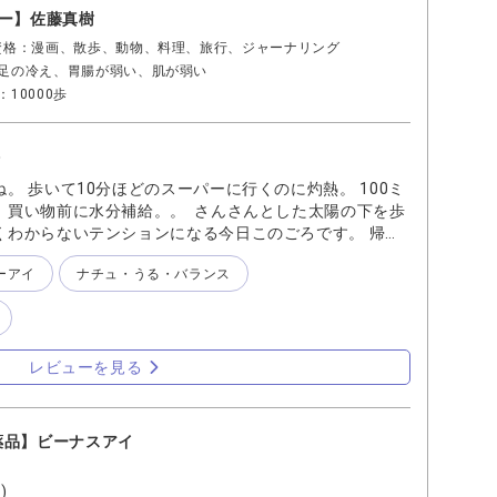
ルー】佐藤真樹
資格：漫画、散歩、動物、料理、旅行、ジャーナリング
足の冷え、胃腸が弱い、肌が弱い
10000歩
に
。 歩いて10分ほどのスーパーに行くのに灼熱。 100ミ
、買い物前に水分補給。。 さんさんとした太陽の下を歩
くわからないテンションになる今日このごろです。 帰宅
閉じると 「…しばしばするなぁ」 目も疲れてますよね。
ーアイ
ナチュ・うる・バランス
』をひとたらし。 目を閉じて、じわぁと目に広がり気持
クシ瞳も疲れてます。癒しをありがとう」と言われてる気
アに是非お試しくださいませ！
レビューを見る
薬品】ビーナスアイ
)