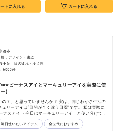
カートに入れる
カートに入れる
京都市
資格：デザイン・書道
養不足・目の疲れ・冷え性
6000歩
👀⭐️ビーナスアイとマーキュリーアイを実際に使
ュー】
いの？」と思っていませんか？ 実は、同じわかさ生活の
ュリーアイは“目的が全く違う目薬”です。 私は実際に
ーナスアイ ・今日はマーキュリーアイ と使い分けてい
・効果・使用感まで徹底比較して解説します。 結論から言
毎日使いたいアイテム
全世代におすすめ
・炎症・充血ケア（治療寄り） 🔵マーキュリーアイ：乾
ビーナスアイ/目の疲れ・炎症をしっかりケアする目薬 ✔︎