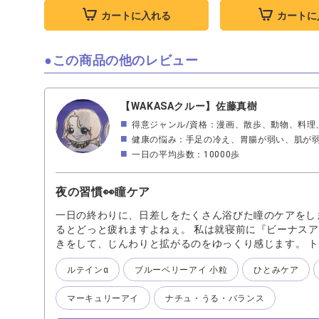
カートに入れる
カートに
この商品の他のレビュー
【WAKASAクルー】佐藤真樹
得意ジャンル/資格：漫画、散歩、動物、料理
健康の悩み：手足の冷え、胃腸が弱い、肌が
一日の平均歩数：10000歩
夜の習慣👀瞳ケア
一日の終わりに、日差しをたくさん浴びた瞳のケアをし
るとどっと疲れますよねぇ。 私は就寝前に『ビーナスアイ
きをして、じんわりと拡がるのをゆっくり感じます。 
覚に癒されますよ💘 お休み前のルーティンに目の癒や
ルテインα
ブルーベリーアイ 小粒
ひとみケア
地よい習慣は安眠スイッチになるかもですよ😘
マーキュリーアイ
ナチュ・うる・バランス