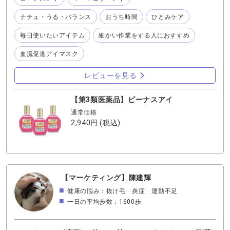
ィクリームとかは、自分の変化が目に見えたり感じやすい
と思いますが 目はどうですか？？ 「何となく目が疲れ
ナチュ・うる・バランス
おうち時間
ひとみケア
る」 「しばしばしてくるなぁ」 と思ってから目薬探しがち
ですよねぇ。 でも疲れたなと実感する前の1滴を習慣にし
毎日使いたいアイテム
細かい作業をする人におすすめ
てみませんか？ スマホやパソコンを長時間見てると、瞬き
することも忘れちゃいますよねぇ。 休憩時間に1滴、寝る
血流促進アイマスク
前に1滴などの習慣で 疲れにくい対策してみてはいかがで
すか？？ ビーナスアイは、とろりとじんわりと瞳に広がっ
レビューを見る
ていき心地よいです。 オススメはお休み前 横になってから
1滴垂らしてから瞳を閉じるとじわぁと広がっていくことが
【第3類医薬品】ビーナスアイ
より実感できて気持ちいいですよ！ 気持ちいいと自然と習
通常価格
慣になりやすい！ まずは1滴お試しあれ🤗
2,940円
(税込)
【マーケティング】陳建輝
健康の悩み：抜け毛 炎症 運動不足
一日の平均歩数：1600歩