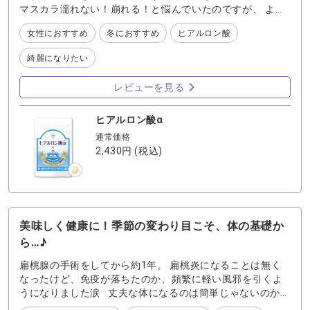
マスカラ濡れない！崩れる！と悩んでいたのですが、 よく
考えるとここ2ヶ月ほど『ヒアルロン酸α』の定期を止めて
女性におすすめ
冬におすすめ
ヒアルロン酸
ました。 (別の商品試したくてお休みしていました…(_ _))
即購入！店舗が本社にあるので、気になった時にすぐ買え
綺麗になりたい
てよかったです！ 通販でも早くて2~3日程度で届くので嬉
しいですね♪ また、先日実家に帰った時に母の肌がなんと
レビューを見る
なく綺麗になってて。 (失礼ですが)母の肌は冬の間、カサ
つきから赤く荒れている日もよくあったのですが、 ハリが
あったりカサつきが目立たなく。 よくよく考えてみたら、
ヒアルロン酸α
この１年半ほど『わかさのヒアルロン酸』を定期で送って
通常価格
ました！ 母にすかさず「肌調子いいな〜！送ってるサプリ
2,430円
(税込)
メント飲み続けてる？？」って聞いたところ、バッチリ毎
日飲んでいたみたいです♪ 皆さんもひとみ・肌ともにぜひ
『ヒアルロン酸α』でケアしてみてくださいね♪( ´▽｀)
美味しく健康に！季節の変わり目こそ、体の基礎か
ら…♪
扁桃腺の手術をしてから約1年。 扁桃炎になることは無く
なったけど、免疫が落ちたのか、頻繁に軽い風邪を引くよ
うになりました涙 丈夫な体になるのは簡単じゃないのか
な〜〜と悩んでいた時に、 先輩から「ビタミンD飲んでみ