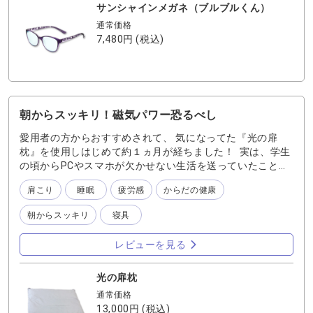
るのが本当にありがたい。 ちなみにブルブルくんフレーム
サンシャインメガネ（ブルブルくん）
は16グラムと超軽量！！ 気になっている方はぜひお試しく
通常価格
ださい♪
7,480円
(税込)
朝からスッキリ！磁気パワー恐るべし
愛用者の方からおすすめされて、 気になってた『光の扉
枕』を使用しはじめて約１ヵ月が経ちました！ 実は、学生
の頃からPCやスマホが欠かせない生活を送っていたことも
あり、 首や肩のコリには長く悩まされていました…。 (いわ
肩こり
睡眠
疲労感
からだの健康
ゆるストレートネック(/ _ ; )) 仕事柄これは仕方ないかな〜
と諦めていたくらいです。 『光の扉枕』を使ってみると、
朝からスッキリ
寝具
最初は磁石の存在が強く「ゴツゴツした硬い枕だな」と感
じていましたが、 今ではその硬さが心地良くなり、朝起き
レビューを見る
た時スッキリした気がします！！ 首や頭のコリが和らいだ
気がして嬉しかったです♪ 人間は、人生のおよそ3分の1を
睡眠に費やすそう！！！！ その睡眠のお供をする枕はとて
光の扉枕
も大切ですよね。 気になった方はぜひお試しください〜〜
通常価格
13,000円
(税込)