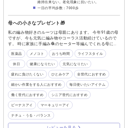
状態」が定着してしまう可能性もあります そうなる前に、
維持出来ない。老化現象に抗いたい。
日頃から目の疲労を和らげておくことが大切ですね 目の筋
一日の平均歩数：7000歩
肉をほぐすためには 近くと遠くを見ることを交互に繰り返
すとピント調整機能が鍛えられるそうです ぜひ、意識して
母への小さなプレゼント🎁
取り入れてみてください それと合わせて使いたいのが、目
薬「ビーナスアイ」です WEBページには、目薬の成分とそ
私の編み物好きのルーツは母親にあります。 今年91歳の母
の働きについて詳しい説明があります ・目のピント調節機
ですが、今も元気に編み物やコーラス活動続けているので
能に作用し、目の疲れを改善します ・目の調節機能を助け
す。 時に家族に手編み🧶のセーター等編んでくれる母に、
ます ・目の疲れなどの症状を改善します この説明に惹かれ
いつまでもこの趣味が続けられるようにと目薬をプレゼン
て、購入してみました 使用感は、とろみのないさらっとし
医薬品
メノコト
おうち時間
ライフスタイル
トしました。 【第3類医薬品】『ビーナスアイ』は点眼に
た液体で、さし心地はとても優しい印象です さした後に目
より、目の疲れをダイレクトに和らげたり、目のかすみ、
休日
健康になりたい
元気になりたい
を閉じるとじんわりと広がり まぶたを開くと、少しすぅー
目のかゆみに効果があります。 疲れた目の機能を改善する
っとする軽い爽快感があります 1個から購入できますが、3
成分、目のかゆみや炎症を抑える成分、また目の新陳代謝
疲れに負けたくない
ひとみケア
全世代におすすめ
個セットが断然おすすめです 最初は「えー、3つも必要か
を活発にするなど8種類の有効成分をバランスよく配合。代
な？」と思っていましたが 職場に1つ、いつも持ち歩くバ
謝を促すことにより蓄積された頑固な疲れを和らげてくれ
細かい作業をする人におすすめ
毎日使いたいアイテム
ッグの中に1つ、寝室の枕元に1つ それくらいあって、ちょ
ます。 これを使ってこれからも健康な目で活力あふれる毎
うどよかったと感じています 慢性的に目の疲れを感じる時
日を過ごしてくれたらなぁ〜との想いでプレゼント🎁する
働く世代におすすめ
シニア世代におすすめ
には、 サプリメント➕目薬が私のおすすめです
事にしました。 年末年始に日頃お世話になっているが、
ビーナスアイ
マーキュリーアイ
中々感謝を伝えられない大切な人に小さなプレゼントして
みませんか？
ナチュ・うる・バランス
レビューを見る