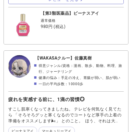
【第3類医薬品】ビーナスアイ
通常価格
980円
(税込)
【WAKASAクルー】佐藤真樹
得意ジャンル/資格：漫画、散歩、動物、料理、旅
行、ジャーナリング
健康の悩み：手足の冷え、胃腸が弱い、肌が弱い
一日の平均歩数：10000歩
疲れを実感する前に、1滴の習慣💮
すこし肌寒くなってきましたね。 テレビを何気なく見てた
ら 「そろそろグッと寒くなるのでコートなど厚手の上着の
準備をオススメします🌬️」 とのこと。 ほう、それは大
変。 なんてたって、乾燥の季節!!!! ハンドクリームやらボデ
ビーナスアイ
マーキュリーアイ