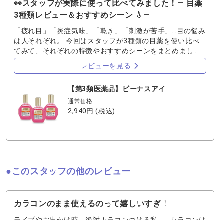
👀スタッフが実際に使って比べてみました！― 目薬
3種類レビュー＆おすすめシーン 💧―
「疲れ目」「炎症気味」「乾き」「刺激が苦手」…目の悩み
は人それぞれ。 今回はスタッフが3種類の目薬を使い比べ
てみて、それぞれの特徴やおすすめシーンをまとめまし
た。 ぜひ選ぶときの参考にしてください！ ◆ ビーナスア
レビューを見る
イ（疲れ目・炎症対策） ●特長：3種の中で唯一、炎症やか
ゆみにも効く目薬。8種類の有効成分で、疲労した目を回復
【第3類医薬品】ビーナスアイ
＆代謝アップ。 ●差し心地：すっきり爽やか。清涼感とい
うほどでもないが、個人的に一番好きな爽快感。 ●コンタ
通常価格
クト：ハードのみOK。 ●おすすめシーン： ・仕事終わり
2,940円
(税込)
の目の充血や疲れ ・就寝前の目のケア ・朝のリフレッ
シュ 👉ワンポイント：炎症やかゆみにも効くので、ペット
のいる家庭には特におすすめ！」 ◆ マーキュリーアイ
（ドライアイ対策） ●特長：涙の成分を補う＋とろみ成分
でうるおい持続。乾燥やコンタクトによる不快感に強い。
●差し心地：とろんと包み込むようなやさしさ。 ●コンタク
このスタッフの他のレビュー
ト：全てのコンタクトに対応。 ●おすすめシーン： ・長
時間のPC仕事や勉強で目がバキバキに乾くとき ・コンタ
クト装着中の乾燥感やゴロつきが気になるとき 👉ワンポイ
カラコンのまま使えるのって嬉しいすぎ！
ント：「乾きにくくなるから、デスクワークの相棒！」 ◆
ナチュ・うる・バランス（涙不足対策） ●特長：涙に含ま
ライブやお出かけ時、絶対カラコンつける私。 カラコンは