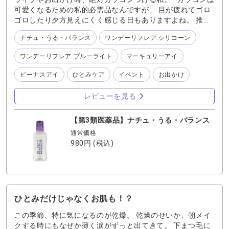
れる7つのイオンをバランス配合。超低刺激で敏感な目にも
可愛くなるための私的必需品なんですが、 目が疲れてゴロ
やさしい。 ●差し心地：刺激がほぼなく、自然にうるおう
ゴロしたり夕方見えにくく感じる日もありますよね。 推し
感じ。 ●コンタクト：全てのコンタクトに対応。 ●おすすめ
を見たいのに、本末転倒ですよね〜。 そんな私の愛用品が
シーン： ・刺激の強い目薬が苦手な方 ・ゲームや動画
ナチュ・うる・バランス
ワンデーリフレア シリコーン
この『ナチュ・うる・バランス』！！ さし心地も強くない
に熱中して「気づいたら目がバキバキ」のとき ・日中、
ので、沁みる〜〜と涙も出てアイメイクがボロボロになる
ワンデーリフレア ブルーライト
マーキュリーアイ
こまめにうるおい補給したいとき 👉ワンポイント：「とに
こともなく。 自然なさし心地がとにかく好きです！ カラコ
かくやさしい！小まめに差す派にぴったり。」 🔷 まとめ：
ンに使える目薬 使い続けようと思います〜〜 大人気の目
ビーナスアイ
ひとみケア
イベント
お出かけ
選ぶポイント🔷 ⚫︎疲れ目・炎症までカバーしたい → 『ビ
薬ケースも3個セット購入でついてきます✨ ちなみにコン
ーナスアイ』 （ペットと暮らす方や、充血・かゆみが気
タクトもわかさ生活で販売しています！ 気になった方はぜ
レビューを見る
になる方に◎） ⚫︎乾きやすい・仕事で目を酷使する方 →
ひ〜〜！
『マーキュリーアイ』 （PC仕事や長時間コンタクトに
◎） ⚫︎刺激に弱い・やさしく潤したい → 『ナチュ・う
【第3類医薬品】ナチュ・うる・バランス
る・バランス』 （敏感な目質の方や、日常使いに◎）
通常価格
980円
(税込)
ひとみだけじゃなくお肌も！？
この季節、特に気になるのが乾燥。 乾燥のせいか、朝メイ
クする時にもなぜか薄く涙がずっと出てきて。 下まつ毛に