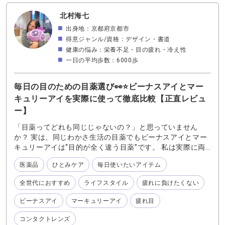
北村海七
出身地：京都府京都市
得意ジャンル/資格：デザイン・書道
健康の悩み：栄養不足・目の疲れ・冷え性
一日の平均歩数：6000歩
毎日の目のための目薬選び👀⭐️ビーナスアイとマー
キュリーアイを実際に使って徹底比較【正直レビュ
ー】
「目薬ってどれも同じじゃないの？」と思っていません
か？ 実は、同じわかさ生活の目薬でもビーナスアイとマー
キュリーアイは“目的が全く違う目薬”です。 私は実際に両
方使ってみて、 ・今日はビーナスアイ ・今日はマーキュリ
医薬品
ひとみケア
毎日使いたいアイテム
ーアイ と使い分けています。 この記事では、成分・効
果・使用感まで徹底比較して解説します。 結論から言うと
全世代におすすめ
ライフスタイル
疲れに負けたくない
🟠ビーナスアイ：疲れ・炎症・充血ケア（治療寄り） 🔵マ
ーキュリーアイ：乾き・コンタクト時の潤い 🟠ビーナスア
ビーナスアイ
マーキュリーアイ
疲れ目
イ/目の疲れ・炎症をしっかりケアする目薬 ✔︎特徴：8種類
の有効成分で「目のコンディションを整える目薬」 ビーナ
コンタクトレンズ