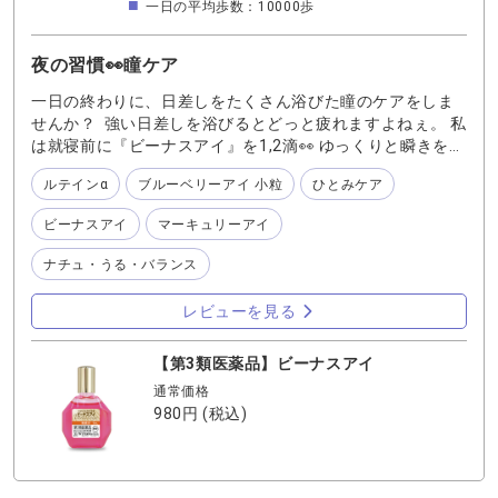
一日の平均歩数：10000歩
夜の習慣👀瞳ケア
一日の終わりに、日差しをたくさん浴びた瞳のケアをしま
せんか？ 強い日差しを浴びるとどっと疲れますよねぇ。 私
は就寝前に『ビーナスアイ』を1,2滴👀 ゆっくりと瞬きをし
て、じんわりと拡がるのをゆっくり感じます。 トロンとし
ルテインα
ブルーベリーアイ 小粒
ひとみケア
た瞳を包むような感覚に癒されますよ💘 お休み前のルーテ
ィンに目の癒やしを取り入れてみませんか？ 心地よい習慣
ビーナスアイ
マーキュリーアイ
は安眠スイッチになるかもですよ😘
ナチュ・うる・バランス
レビューを見る
【第3類医薬品】ビーナスアイ
通常価格
980円
(税込)