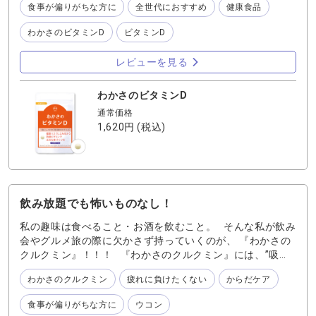
食事が偏りがちな方に
全世代におすすめ
健康食品
たら？」と！！ 「ビタミンD」は本来私たちがもつ体を守
る力を引き出し、強い体に導くサポートをしてくれる防御
わかさのビタミンD
ビタミンD
ビタミン！！ 1粒に1日の摂取目安量の約3倍のビタミンDを
凝縮しているから、 普段の食事ではなかなか摂取できない
レビューを見る
私にぴったりだなと思います♪ あと美味しいんです！！南
国フルーツ味なんで、おやつ感覚で食べてますよ〜〜 (食べ
過ぎ注意ですね笑) 気候変動が激しいこの頃。今だからこ
わかさのビタミンD
そおすすめしたい一品です！！
通常価格
1,620円
(税込)
飲み放題でも怖いものなし！
私の趣味は食べること・お酒を飲むこと。 そんな私が飲み
会やグルメ旅の際に欠かさず持っていくのが、 『わかさの
クルクミン』！！！ 『わかさのクルクミン』には、”吸収
量7倍の高吸収型クルクミンを30mg 配合し、 1粒にウコン
わかさのクルクミン
疲れに負けたくない
からだケア
飲料約7本分相当のクルクミンを凝縮しているらしく。 1
袋1600円なので、1粒あたり約51円ほど。ウコン系ドリン
食事が偏りがちな方に
ウコン
クは1缶250円〜300円。 ……めっちゃお得で