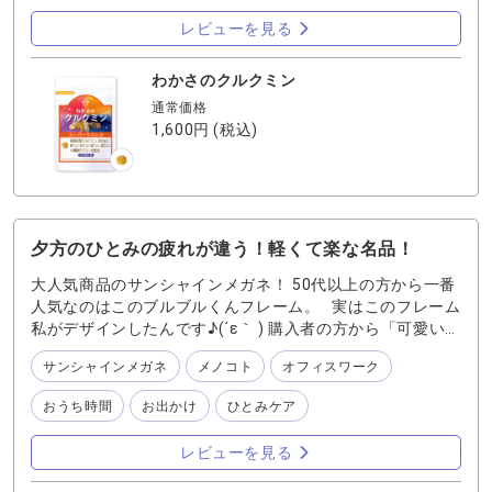
は……！？！？！(７本分って考えるとさらに驚き) これか
レビューを見る
らもお世話になります〜〜〜( ´ ▽ ` ) (食べ過ぎや飲み過ぎ
ないように気をつけつつ…！！) 気になる方はぜひお試しく
ださい！！ 他にも食事が偏りがちになる私のお供、『わか
わかさのクルクミン
さの青汁』も欠かせません〜〜！ 青汁は朝ごはんの時に牛
通常価格
乳で溶かして「抹茶オレ風」にして、美味しく手軽に栄養
1,600円
(税込)
チャージしていますよ♡ こちらもオススメです！
夕方のひとみの疲れが違う！軽くて楽な名品！
大人気商品のサンシャインメガネ！ 50代以上の方から一番
人気なのはこのブルブルくんフレーム。 実はこのフレーム
私がデザインしたんです♪(´ε｀ ) 購入者の方から「可愛い」
「細かなデザインで華やか」や、 「正面から見るとそこま
サンシャインメガネ
メノコト
オフィスワーク
で派手じゃなくて使いやすい」などお声いただいています
よ〜♪ 嬉しいお声ありがとうございます！！！ このサンシ
おうち時間
お出かけ
ひとみケア
ャインメガネシリーズは愛用していまして、 使っていると
夕方の目の疲れが全然違います。 その秘密はレンズ！！ ブ
レビューを見る
ルーグリーンカラーで色が引き締まっているように感じま
すし、 紫外線、ブルーライト、近赤外線をカットしてくれ