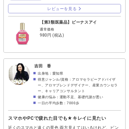
スアイには、・ビタミンB12・ビタミンB6・タウリン・抗
炎症成分 などが配合されています。 ✔︎効果：☑️目の疲れ
レビューを見る
☑️充血 ☑️目のかゆみ ☑️炎症
☑️目のかすみ など幅広く対応しています。 ✔︎
【第3類医薬品】ビーナスアイ
実際の使用感：一言で言うと「目のコンディションが整う
通常価格
ような、しっかりとした使用感」です。 ・疲れた
980円
(税込)
目が楽になる ・充血が引く感じ ・目のリ
セット感がある 特に ☑️PC作業 ☑️スマホ疲れ
☑️目が重い時 に向いています。 こんな人におす
すめ ・目の疲れが強い ・充血しやすい
・目の不調をしっかりケアしたい 🔵マーキュリー
アイ/乾きを潤す“やさしい目薬” ✔︎特徴：涙に近い成分で乾
吉田 香
きをケア。潤い重視の目薬 主成分は・塩化ナトリウム・ヒ
出身地：愛知県
プロメロース(潤い成分)などで、涙を補助する設計です。
得意ジャンル/資格：アロマセラピーアドバイザ
✔︎効果：☑️目の乾き ☑️コンタクト時の不快感
ー、アロマブレンドデザイナー、産業カウンセラ
☑️目の疲れ ☑️目のかすみ に対応して
ー、キャリアコンサルタント
います。 ✔︎実際の使用感：一言で言うと「とにかく優し
健康の悩み：運動不足、基礎代謝が悪い
い」です。 ・刺激が少ない ・自然な潤い
一日の平均歩数：7000歩
・何回でも使いやすい こんな人におすすめ
・ドライアイ ・コンタクト使用者
・目薬の刺激が苦手な人 ⭐️ビーナスアイとマーキ
スマホやPCで疲れた目でも★キレイに見たい
ュリーアイの違い⭐️【徹底比較】 ■ ビーナスアイ：タイプ
近くのスマホと遠くの景色 両方見えてはいるけれど、ピン
治療型、刺激ややあり、疲れ目◎、乾き○、コンタクト△、