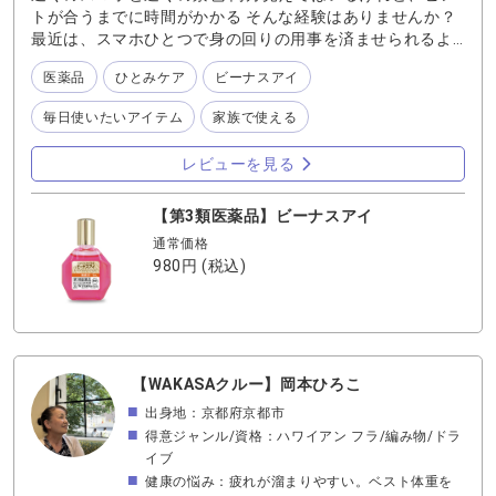
トが合うまでに時間がかかる そんな経験はありませんか？
炎症◎ ■マーキュリーアイ：タイプ潤い型、刺激少ない、
最近は、スマホひとつで身の回りの用事を済ませられるよ
疲れ目○、乾き◎、コンタクト◎、炎症△ 結論 しっかりケ
うになり、とても便利になりました その反面、以前と比べ
アしたい日は「ビーナスアイ」 目の乾きや日常的な潤いケ
医薬品
ひとみケア
ビーナスアイ
てありえないほど長時間、近くの画面を見続けていると感
アには「マーキュリーアイ」がおすすめです。 私自身は、
じます 夕方になる頃には、スマホやパソコンなど、何らか
朝→マーキュリーアイで潤いケア 夜→ビーナスアイで一日
毎日使いたいアイテム
家族で使える
の画面を一日中見続けた結果 画面以外のものになかなかピ
の疲れをケア というように使い分けています。 目の状態に
ントが合わず、見えづらい…そんなことが増えてきました
合わせて選ぶことで、より快適に過ごせると感じていま
レビューを見る
私自身、見えづらさの大きな原因が乱視であることもあり
す。
近距離で画面を見る分には不便を感じていませんでしたが
その分、目の疲れは強く感じています 「1時間に1回程度、
【第3類医薬品】ビーナスアイ
遠くを見ると目の疲れが軽減する」と言われていますが ふ
通常価格
と顔を上げて遠くを見て目を休ませようとしても 遠くを見
980円
(税込)
ること自体が少し辛いと感じる時があります 知らず知らず
のうちに、ピント調整がしづらく いえ、できなくなってき
ているのではないか…と感じることもあります 近距離のも
のばかりを長時間見ていると ピント調整のために使われて
いる目の筋肉が疲労するそうです それが、いわゆる「疲れ
【WAKASAクルー】岡本ひろこ
目」なのですね ピント調整には目の筋肉が使われており 遠
出身地：京都府京都市
くを見る筋肉と、近くを見る筋肉は異なります そのため、
近距離ばかりを見続けていると 遠距離を見るために必要な
得意ジャンル/資格：ハワイアン フラ/編み物/ドラ
筋肉をあまり使わなくなり 次第にその筋肉が弱くなってし
イブ
まうそうです それを放置してしまうと 「ずっと見えづらい
健康の悩み：疲れが溜まりやすい。ベスト体重を