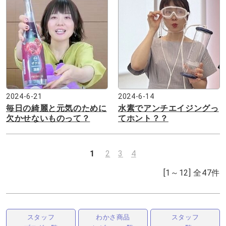
2024-6-21
2024-6-14
毎日の綺麗と元気のために
水素でアンチエイジングっ
欠かせないものって？
てホント？？
1
2
3
4
[1～12]
全
47
件
スタッフ
わかさ商品
スタッフ