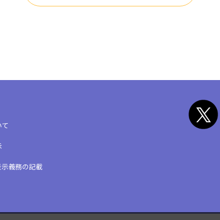
いて
示
表示義務の記載