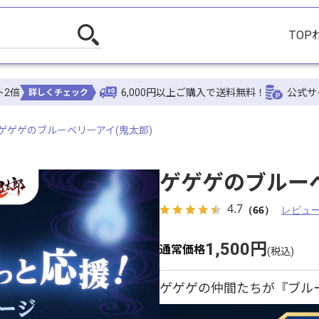
TOP
ト2倍
6,000円以上ご購入で送料無料！
公式サ
詳しくチェック
ゲゲゲのブルーベリーアイ(鬼太郎)
ゲゲゲのブルーベ
4.7
（66）
レビュ
1,500円
通常価格
ゲゲゲの仲間たちが『ブル