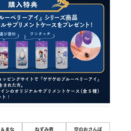
娘＆まな
ねずみ男
空のおさんぽ