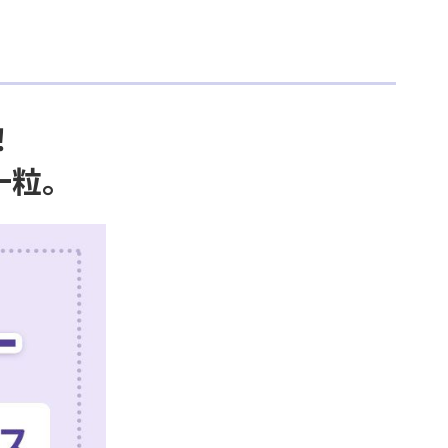
！
一粒。